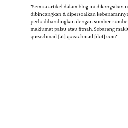
"Semua artikel dalam blog ini dikongsikan
dibincangkan & dipersoalkan kebenarannya
perlu dibandingkan dengan sumber-sumber 
maklumat palsu atau fitnah. Sebarang makl
queachmad [at] queachmad [dot] com"