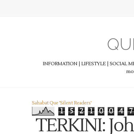
QU
INFORMATION | LIFESTYLE | SOCIAL M
mot
Sahabat Que 'Silent Readers'
1
5
2
1
0
0
4
7
TERKINI: Joh