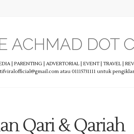
E ACHMAD DOT 
EDIA | PARENTING | ADVERTORIAL | EVENT | TRAVEL | R
ifviralofficial@gmail.com atau 01115731111 untuk pengikl
an Qari & Qariah