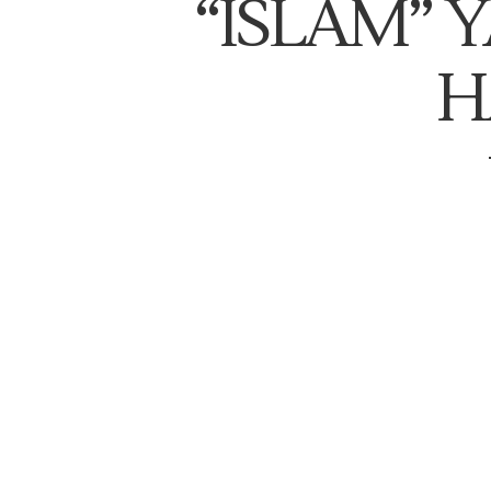
‘‘ISLAM’’
H