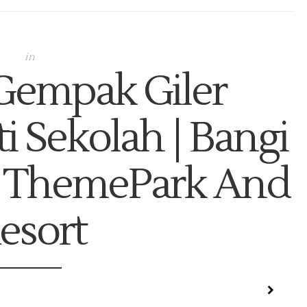
in
Gempak Giler
 Sekolah | Bangi
 ThemePark And
esort