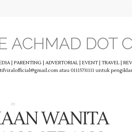
E ACHMAD DOT 
EDIA | PARENTING | ADVERTORIAL | EVENT | TRAVEL | R
ifviralofficial@gmail.com atau 01115731111 untuk pengikl
in
IAAN WANITA