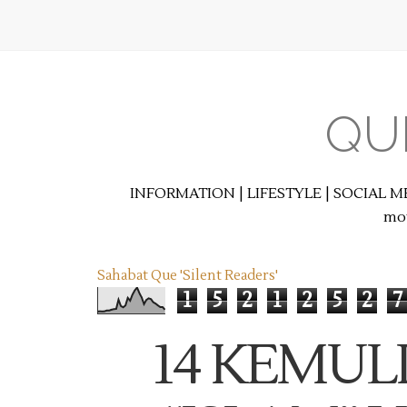
QU
INFORMATION | LIFESTYLE | SOCIAL M
mot
Sahabat Que 'Silent Readers'
1
5
2
1
2
5
2
7
14 KEMUL