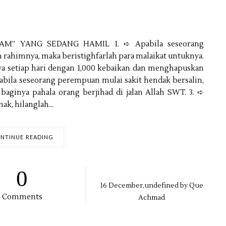
AM’’ YANG SEDANG HAMIL 1. ➪ Apabila seseorang
ahimnya, maka beristighfarlah para malaikat untuknya.
a setiap hari dengan 1,000 kebaikan dan menghapuskan
Apabila seseorang perempuan mulai sakit hendak bersalin,
aginya pahala orang berjihad di jalan Allah SWT. 3. ➪
k, hilanglah...
NTINUE READING
0
16
December,
undefined by
Que
Comments
Achmad