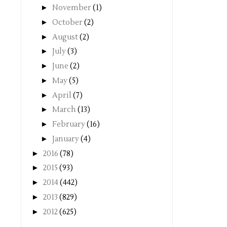
►
November
(1)
►
October
(2)
►
August
(2)
►
July
(3)
►
June
(2)
►
May
(5)
►
April
(7)
►
March
(13)
►
February
(16)
►
January
(4)
►
2016
(78)
►
2015
(93)
►
2014
(442)
►
2013
(829)
►
2012
(625)