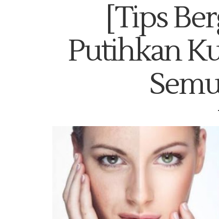
[Tips Be
Putihkan Kul
Semu