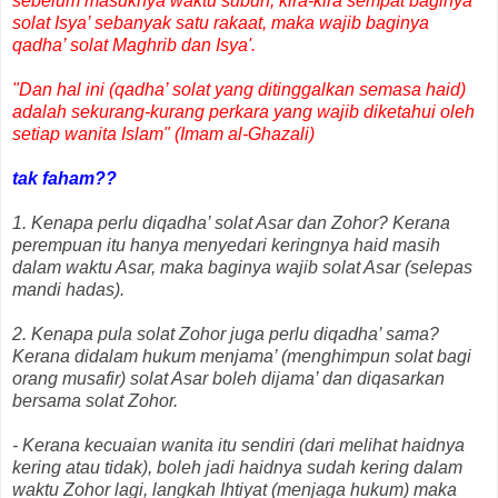
sebelum masuknya waktu subuh, kira-kira sempat baginya
solat Isya’ sebanyak satu rakaat, maka wajib baginya
qadha’ solat Maghrib dan Isya'.
"Dan hal ini (qadha’ solat yang ditinggalkan semasa haid)
adalah sekurang-kurang perkara yang wajib diketahui oleh
setiap wanita Islam" (Imam al-Ghazali)
tak faham??
1. Kenapa perlu diqadha’ solat Asar dan Zohor? Kerana
perempuan itu hanya menyedari keringnya haid masih
dalam waktu Asar, maka baginya wajib solat Asar (selepas
mandi hadas).
2. Kenapa pula solat Zohor juga perlu diqadha’ sama?
Kerana didalam hukum menjama’ (menghimpun solat bagi
orang musafir) solat Asar boleh dijama’ dan diqasarkan
bersama solat Zohor.
- Kerana kecuaian wanita itu sendiri (dari melihat haidnya
kering atau tidak), boleh jadi haidnya sudah kering dalam
waktu Zohor lagi, langkah Ihtiyat (menjaga hukum) maka