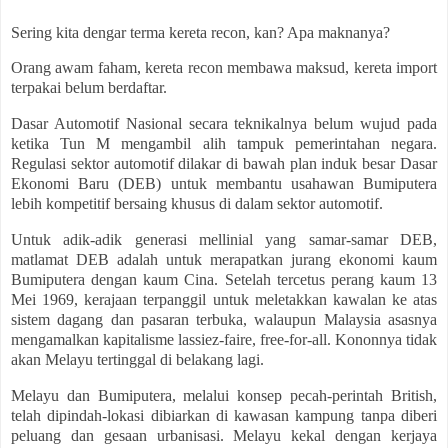
Sering kita dengar terma kereta recon, kan? Apa maknanya?
Orang awam faham, kereta recon membawa maksud, kereta import
terpakai belum berd
aftar.
Dasar Automotif Nasional secara teknikalnya belum wujud pada
ketika Tun M mengambil alih tampuk pemerintahan negara.
Regulasi sektor automotif dilakar di bawah plan induk besar Dasar
Ekonomi Baru (DEB) untuk membantu usahawan Bumiputera
lebih kompetitif bersaing khusus di dalam sektor automotif.
Untuk adik-adik generasi mellinial yang samar-samar DEB,
matlamat DEB adalah untuk merapatkan jurang ekonomi kaum
Bumiputera dengan kaum Cina. Setelah tercetus perang kaum 13
Mei 1969, kerajaan terpanggil untuk meletakkan kawalan ke atas
sistem dagang dan pasaran terbuka, walaupun Malaysia asasnya
mengamalkan kapitalisme lassiez-faire, free-for-all. Kononnya tidak
akan Melayu tertinggal di belakang lagi.
Melayu dan Bumiputera, melalui konsep pecah-perintah British,
telah dipindah-lokasi dibiarkan di kawasan kampung tanpa diberi
peluang dan gesaan urbanisasi. Melayu kekal dengan kerjaya