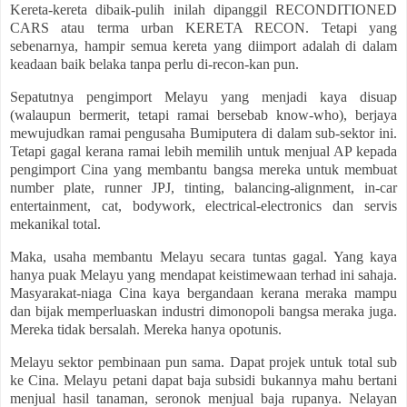
Kereta-kereta dibaik-pulih inilah dipanggil RECONDITIONED
CARS atau terma urban KERETA RECON. Tetapi yang
sebenarnya, hampir semua kereta yang diimport adalah di dalam
keadaan baik belaka tanpa perlu di-recon-kan pun.
Sepatutnya pengimport Melayu yang menjadi kaya disuap
(walaupun bermerit, tetapi ramai bersebab know-who), berjaya
mewujudkan ramai pengusaha Bumiputera di dalam sub-sektor ini.
Tetapi gagal kerana ramai lebih memilih untuk menjual AP kepada
pengimport Cina yang membantu bangsa mereka untuk membuat
number plate, runner JPJ, tinting, balancing-alignment, in-car
entertainment, cat, bodywork, electrical-electronics dan servis
mekanikal total.
Maka, usaha membantu Melayu secara tuntas gagal. Yang kaya
hanya puak Melayu yang mendapat keistimewaan terhad ini sahaja.
Masyarakat-niaga Cina kaya bergandaan kerana meraka mampu
dan bijak memperluaskan industri dimonopoli bangsa meraka juga.
Mereka tidak bersalah. Mereka hanya opotunis.
Melayu sektor pembinaan pun sama. Dapat projek untuk total sub
ke Cina. Melayu petani dapat baja subsidi bukannya mahu bertani
menjual hasil tanaman, seronok menjual baja rupanya. Nelayan