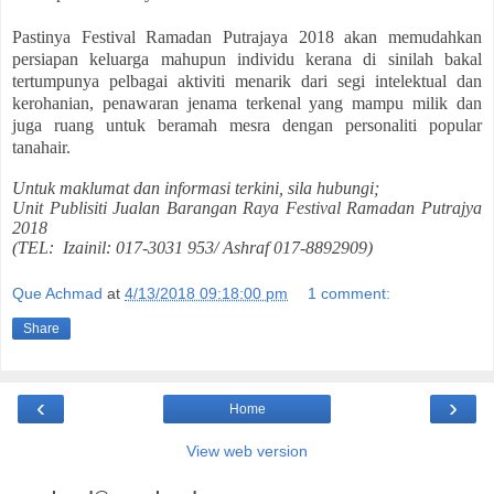
Pastinya Festival Ramadan Putrajaya 2018 akan memudahkan
persiapan keluarga mahupun individu kerana di sinilah bakal
tertumpunya pelbagai aktiviti menarik dari segi intelektual dan
kerohanian, penawaran jenama terkenal yang mampu milik dan
juga ruang untuk beramah mesra dengan personaliti popular
tanahair.
Untuk maklumat dan informasi terkini, sila hubungi;
Unit Publisiti Jualan Barangan Raya Festival Ramadan Putrajya
2018
(TEL:
Izainil: 017-3031 953/ Ashraf 017-8892909)
Que Achmad
at
4/13/2018 09:18:00 pm
1 comment:
Share
‹
›
Home
View web version