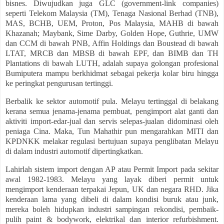
bisnes. Diwujudkan juga GLC (government-link companies)
seperti Telekom Malaysia (TM), Tenaga Nasional Berhad (TNB),
MAS, BCHB, UEM, Proton, Pos Malaysia, MAHB di bawah
Khazanah; Maybank, Sime Darby, Golden Hope, Guthrie, UMW
dan CCM di bawah PNB, Affin Holdings dan Boustead di bawah
LTAT, MRCB dan MBSB di bawah EPF, dan BIMB dan TH
Plantations di bawah LUTH, adalah supaya golongan profesional
Bumiputera mampu berkhidmat sebagai pekerja kolar biru hingga
ke peringkat pengurusan tertinggi.
Berbalik ke sektor automotif pula. Melayu tertinggal di belakang
kerana semua jenama-jenama pembuat, pengimport alat ganti dan
aktiviti import-edar-jual dan servis selepas-jualan didominasi oleh
peniaga Cina. Maka, Tun Mahathir pun mengarahkan MITI dan
KPDNKK melakar regulasi bertujuan supaya penglibatan Melayu
di dalam industri automotif dipertingkatkan.
Lahirlah sistem import dengan AP atau Permit Import pada sekitar
awal 1982-1983. Melayu yang layak diberi permit untuk
mengimport kenderaan terpakai Jepun, UK dan negara RHD. Jika
kenderaan lama yang dibeli di dalam kondisi buruk atau junk,
mereka boleh hidupkan industri sampingan rekondisi, pembaik-
pulih paint & bodywork, elektrikal dan interior refurbishment.