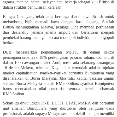
agraria, menjadi petani, nelayan atau bekerja sebagai kuli British di
dalam struktur pengurusan kerajaan.
Bangsa Cina yang telah lama berniaga dan dibawa British untuk
melombong bijih menjadi kaya dengan hasil dagang. Setelah
British meninggalkan Malaya, peniaga Cina membeli perniagaan
dan dealership jenama-jenama import dan berterusan menjadi
pembekal barang-barangan secara monopoli individu atau oligopoli
berkumpulan.
DEB mensasarkan pemegangan Melayu di dalam sektor
perniagaan sebanyak 18% perkongsian pasaran sahaja. Contoh, di
dalam 100 cawangan dealer Audi, mesti ada sekurang-kurangnya
18 dealer Melayu, minima. Kayu ukur termudah adalah rujukan
market capitalisation syarikat-syarikat berstatus Bumiputera yang
disenaraikan di Bursa Malaysia. Jika nilai kapital pasaran umum
semasa Bursa Malaysia adalah RM200bilion, syarikat Bumiputera
harus mencatatkan nilai enterprise semasa mereka sebanyak
RM3.6bilion.
Sebab itu diwujudkan PNB, LUTH, LTAT, MARA dan berpuluh
unit amanah Bumiputera yang diuruskan oleh pengurus dana
profesional, adalah supaya Melayu secara kolektif mampu memiliki