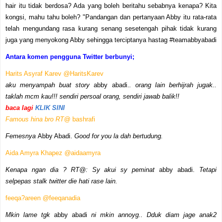
hair itu tidak berdosa? Ada yang boleh beritahu sebabnya kenapa? Kita
kongsi, mahu tahu boleh? "Pandangan dan pertanyaan Abby itu rata-rata
telah mengundang rasa kurang senang sesetengah pihak tidak kurang
juga yang menyokong Abby sehingga terciptanya hastag #teamabbyabadi
Antara komen pengguna Twitter berbunyi;
Harits Asyraf Karev @HaritsKarev
aku menyampah buat story
abby abadi.
. orang lain berhijrah jugak..
taklah mcm kau!!! sendiri persoal orang, sendiri jawab balik!!
baca lagi
KLIK SINI
Famous hina bro RT@
bashrafi
Femesnya
Abby Abadi.
Good for you la dah bertudung.
Aida Amyra Khapez @aidaamyra
K
enapa ngan dia ? RT@: Sy akui sy peminat
abby abadi.
Tetapi
selpepas stalk twitter die hati rase lain.
feeqa?areen @feeqanadia
Mkin lame tgk
abby abadi
ni mkin annoyg.. Dduk diam jage anak2