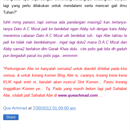
lagi yang perlu dilakukan untuk mendalami serta mencari gali ilmu
Tuhan?"
fuhh mmg panass..tapi semua ada pandangan masing2 kan..tertanya-
tanya Dato A.C Mizal jadi ke berdebat ngan Abby tuh dengar kata Abby
menerima cabaran Dato A.C Mizal utk berdebat tuh.. tapi Abe taktau la
jadi ke tidak nak berdebatnyer.. ingat lagi dulu2 masa D.A.C Mizal dan
Abby sama2 berlakon dlm Gerak Khas dulu..
cite polis gak bila dh gaduh
pun bergaduh pasal isu polis juga...emmmm
*Perkongsian Abe ini hanyalah semata2 untuk diambil ikhtibar pada kita
semua, & untuk korang komen Blog Abe ni, caranya, korang kena kena
KLIK tajuk entri ni, barulah akan muncul Slot Komen... Pastu korang
tinggalkan Komen ye... Tq.
Pada yang masih belum lagi jadi Sahabat
Abe, silalah jadi Sahabat Abe di
www.queachmad.com
....
Que Achmad
at
7/30/2012 01:09:00 am
Share