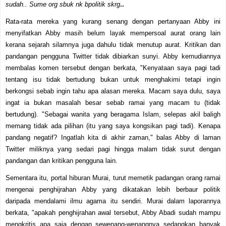
sudah.. Sume org sbuk nk bpolitik skrg
..
Rata-rata mereka yang kurang senang dengan pertanyaan Abby ini
menyifatkan Abby masih belum layak mempersoal aurat orang lain
kerana sejarah silamnya juga dahulu tidak menutup aurat. Kritikan dan
pandangan pengguna Twitter tidak dibiarkan sunyi. Abby kemudiannya
membalas komen tersebut dengan berkata, "Kenyataan saya pagi tadi
tentang isu tidak bertudung bukan untuk menghakimi tetapi ingin
berkongsi sebab ingin tahu apa alasan mereka. Macam saya dulu, saya
ingat ia bukan masalah besar sebab ramai yang macam tu (tidak
bertudung).
"Sebagai wanita yang beragama Islam, selepas akil baligh
memang tidak ada pilihan (itu yang saya kongsikan pagi tadi). Kenapa
pandang negatif? Ingatlah kita di akhir zaman," balas Abby di laman
Twitter miliknya yang sedari pagi hingga malam tidak surut dengan
pandangan dan kritikan pengguna lain.
Sementara itu, portal hiburan Murai, turut memetik padangan orang ramai
mengenai penghijrahan Abby yang dikatakan lebih berbaur politik
daripada mendalami ilmu agama itu sendiri. Murai dalam laporannya
berkata, "apakah penghijrahan awal tersebut, Abby Abadi sudah mampu
mengkritis apa saja dengan sewenang-wenangnya sedangkan banyak