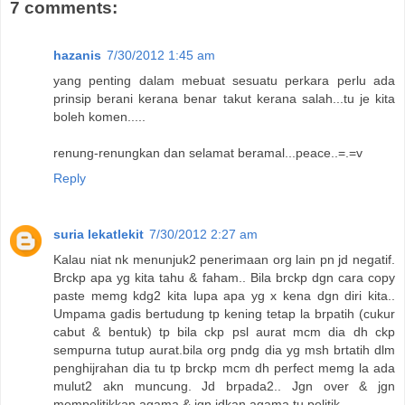
7 comments:
hazanis
7/30/2012 1:45 am
yang penting dalam mebuat sesuatu perkara perlu ada
prinsip berani kerana benar takut kerana salah...tu je kita
boleh komen.....
renung-renungkan dan selamat beramal...peace..=.=v
Reply
suria lekatlekit
7/30/2012 2:27 am
Kalau niat nk menunjuk2 penerimaan org lain pn jd negatif.
Brckp apa yg kita tahu & faham.. Bila brckp dgn cara copy
paste memg kdg2 kita lupa apa yg x kena dgn diri kita..
Umpama gadis bertudung tp kening tetap la brpatih (cukur
cabut & bentuk) tp bila ckp psl aurat mcm dia dh ckp
sempurna tutup aurat.bila org pndg dia yg msh brtatih dlm
penghijrahan dia tu tp brckp mcm dh perfect memg la ada
mulut2 akn muncung. Jd brpada2.. Jgn over & jgn
mempolitikkan agama & jgn jdkan agama tu politik.