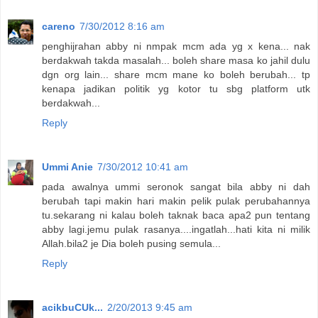
careno
7/30/2012 8:16 am
penghijrahan abby ni nmpak mcm ada yg x kena... nak
berdakwah takda masalah... boleh share masa ko jahil dulu
dgn org lain... share mcm mane ko boleh berubah... tp
kenapa jadikan politik yg kotor tu sbg platform utk
berdakwah...
Reply
Ummi Anie
7/30/2012 10:41 am
pada awalnya ummi seronok sangat bila abby ni dah
berubah tapi makin hari makin pelik pulak perubahannya
tu.sekarang ni kalau boleh taknak baca apa2 pun tentang
abby lagi.jemu pulak rasanya....ingatlah...hati kita ni milik
Allah.bila2 je Dia boleh pusing semula...
Reply
acikbuCUk...
2/20/2013 9:45 am