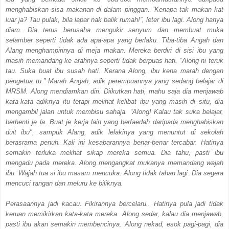
menghabiskan sisa makanan di dalam pinggan. “Kenapa tak makan kat
luar ja? Tau pulak, bila lapar nak balik rumah!”, leter ibu lagi. Along hanya
diam. Dia terus berusaha mengukir senyum dan membuat muka
selamber seperti tidak ada apa-apa yang berlaku. Tiba-tiba Angah dan
Alang menghampirinya di meja makan. Mereka berdiri di sisi ibu yang
masih memandang ke arahnya seperti tidak berpuas hati. “Along ni teruk
tau. Suka buat ibu susah hati. Kerana Along, ibu kena marah dengan
pengetua tu.” Marah Angah, adik perempuannya yang sedang belajar di
MRSM. Along mendiamkan diri. Diikutkan hati, mahu saja dia menjawab
kata-kata adiknya itu tetapi melihat kelibat ibu yang masih di situ, dia
mengambil jalan untuk membisu sahaja. “Along! Kalau tak suka belajar,
berhenti je la. Buat je kerja lain yang berfaedah daripada menghabiskan
duit ibu", sampuk Alang, adik lelakinya yang menuntut di sekolah
berasrama penuh. Kali ini kesabarannya benar-benar tercabar. Hatinya
semakin terluka melihat sikap mereka semua. Dia tahu, pasti ibu
mengadu pada mereka. Along mengangkat mukanya memandang wajah
ibu. Wajah tua si ibu masam mencuka. Along tidak tahan lagi. Dia segera
mencuci tangan dan meluru ke biliknya.
Perasaannya jadi kacau. Fikirannya bercelaru.. Hatinya pula jadi tidak
keruan memikirkan kata-kata mereka. Along sedar, kalau dia menjawab,
pasti ibu akan semakin membencinya. Along nekad, esok pagi-pagi, dia