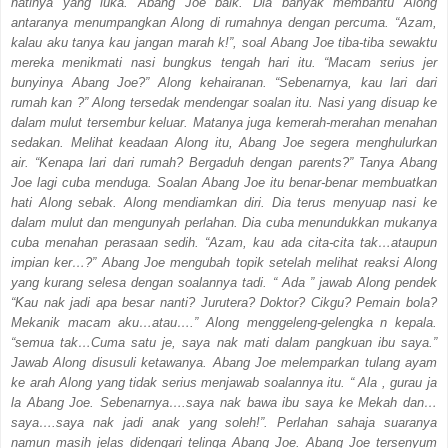
hatinya yang luka. Abang Joe baik. Dia banyak membantu Along
antaranya menumpangkan Along di rumahnya dengan percuma. “Azam,
kalau aku tanya kau jangan marah k!”, soal Abang Joe tiba-tiba sewaktu
mereka menikmati nasi bungkus tengah hari itu. “Macam serius jer
bunyinya Abang Joe?” Along kehairanan. “Sebenarnya, kau lari dari
rumah kan ?” Along tersedak mendengar soalan itu. Nasi yang disuap ke
dalam mulut tersembur keluar. Matanya juga kemerah-merahan menahan
sedakan. Melihat keadaan Along itu, Abang Joe segera menghulurkan
air. “Kenapa lari dari rumah? Bergaduh dengan parents?” Tanya Abang
Joe lagi cuba menduga. Soalan Abang Joe itu benar-benar membuatkan
hati Along sebak. Along mendiamkan diri. Dia terus menyuap nasi ke
dalam mulut dan mengunyah perlahan. Dia cuba menundukkan mukanya
cuba menahan perasaan sedih. “Azam, kau ada cita-cita tak…ataupun
impian ker…?” Abang Joe mengubah topik setelah melihat reaksi Along
yang kurang selesa dengan soalannya tadi. “ Ada ” jawab Along pendek
“Kau nak jadi apa besar nanti? Jurutera? Doktor? Cikgu? Pemain bola?
Mekanik macam aku…atau….” Along menggeleng-gelengka n kepala.
“semua tak…Cuma satu je, saya nak mati dalam pangkuan ibu saya.”
Jawab Along disusuli ketawanya. Abang Joe melemparkan tulang ayam
ke arah Along yang tidak serius menjawab soalannya itu. “ Ala , gurau ja
la Abang Joe. Sebenarnya….saya nak bawa ibu saya ke Mekah dan…
saya….saya nak jadi anak yang soleh!”. Perlahan sahaja suaranya
namun masih jelas didengari telinga Abang Joe. Abang Joe tersenyum