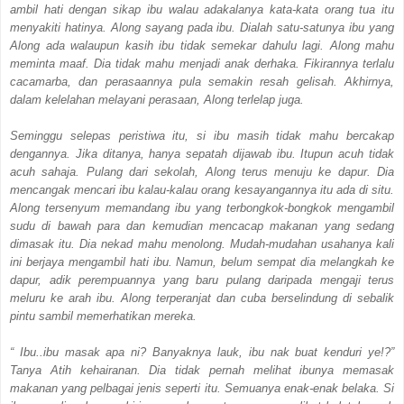
ambil hati dengan sikap ibu walau adakalanya kata-kata orang tua itu
menyakiti hatinya. Along sayang pada ibu. Dialah satu-satunya ibu yang
Along ada walaupun kasih ibu tidak semekar dahulu lagi. Along mahu
meminta maaf. Dia tidak mahu menjadi anak derhaka. Fikirannya terlalu
cacamarba, dan perasaannya pula semakin resah gelisah. Akhirnya,
dalam kelelahan melayani perasaan, Along terlelap juga.
Seminggu selepas peristiwa itu, si ibu masih tidak mahu bercakap
dengannya. Jika ditanya, hanya sepatah dijawab ibu. Itupun acuh tidak
acuh sahaja. Pulang dari sekolah, Along terus menuju ke dapur. Dia
mencangak mencari ibu kalau-kalau orang kesayangannya itu ada di situ.
Along tersenyum memandang ibu yang terbongkok-bongkok mengambil
sudu di bawah para dan kemudian mencacap makanan yang sedang
dimasak itu. Dia nekad mahu menolong. Mudah-mudahan usahanya kali
ini berjaya mengambil hati ibu. Namun, belum sempat dia melangkah ke
dapur, adik perempuannya yang baru pulang daripada mengaji terus
meluru ke arah ibu. Along terperanjat dan cuba berselindung di sebalik
pintu sambil memerhatikan mereka.
“ Ibu..ibu masak apa ni? Banyaknya lauk, ibu nak buat kenduri ye!?”
Tanya Atih kehairanan. Dia tidak pernah melihat ibunya memasak
makanan yang pelbagai jenis seperti itu. Semuanya enak-enak belaka. Si