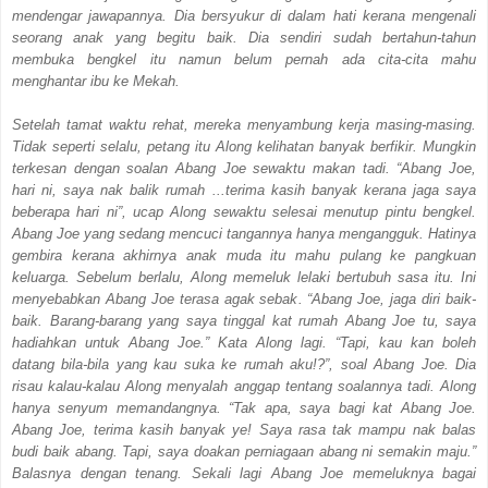
mendengar jawapannya. Dia bersyukur di dalam hati kerana mengenali
seorang anak yang begitu baik. Dia sendiri sudah bertahun-tahun
membuka bengkel itu namun belum pernah ada cita-cita mahu
menghantar ibu ke Mekah.
Setelah tamat waktu rehat, mereka menyambung kerja masing-masing.
Tidak seperti selalu, petang itu Along kelihatan banyak berfikir. Mungkin
terkesan dengan soalan Abang Joe sewaktu makan tadi. “Abang Joe,
hari ni, saya nak balik rumah ...terima kasih banyak kerana jaga saya
beberapa hari ni”, ucap Along sewaktu selesai menutup pintu bengkel.
Abang Joe yang sedang mencuci tangannya hanya mengangguk. Hatinya
gembira kerana akhirnya anak muda itu mahu pulang ke pangkuan
keluarga. Sebelum berlalu, Along memeluk lelaki bertubuh sasa itu. Ini
menyebabkan Abang Joe terasa agak sebak. “Abang Joe, jaga diri baik-
baik. Barang-barang yang saya tinggal kat rumah Abang Joe tu, saya
hadiahkan untuk Abang Joe.” Kata Along lagi. “Tapi, kau kan boleh
datang bila-bila yang kau suka ke rumah aku!?”, soal Abang Joe. Dia
risau kalau-kalau Along menyalah anggap tentang soalannya tadi. Along
hanya senyum memandangnya. “Tak apa, saya bagi kat Abang Joe.
Abang Joe, terima kasih banyak ye! Saya rasa tak mampu nak balas
budi baik abang. Tapi, saya doakan perniagaan abang ni semakin maju.”
Balasnya dengan tenang. Sekali lagi Abang Joe memeluknya bagai