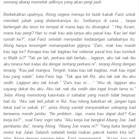
seorang abang memeluk adiknya yang akan pergi jauh.
Berbekalkan upahnya, Along segera menuju ke butik kakak Fariz untuk
membeli jubah yang diidamkannya itu. Setibanya di sana , tanpa
berlengah dia terus ke tempat di mana baju itu disangkut. “ Hey Azam,
mana kau pergi? Hari tu mak kau ada tanya aku pasal kau. Kau lari dari
rumah ke?”, soal Fariz setelah menyedari kedatangan sahabatnya itu.
Along hanya tersengeh menampakkan giginya. “Zam, mak kau marah
kau lagi ke? Kenapa kau tak bagitau hal sebenar pasal kes kau tumbuk
si Malik tu?” “Tak pe lah, perkara dah berlalu….lagipun, aku tak nak ibu
aku terasa hati kalau dia dengar tentang perkara ni", terang Along dengan
tenang. “Kau jadi mangsa. Tengok, kalau kau tak bagitau, mak kau ingat
kau yang salah", kata Fariz lagi. “Tak apa lah Riz, aku tak nak ibu aku
sedih. Lagipun aku tak kisah.” “Zam..kau ni…..” “Aku ok, lagipun aku
sayang dekat ibu aku. Aku tak nak dia sedih dan ingat kisah lama tu.”
Jelas Along memotong kata-kata si sahabat yang masih tidak berpuas
hati itu. “Aku nak beli jubah ni Riz. Kau tolong balutkan ek, jangan lupa
lekat kad ni sekali, k!”, pinta Along sambil menyerahkan sekeping kad
berwarna merah jambu. “No problem…tapi, mana kau dapat duit? Kau
kerja ke?” , soal Fariz ingin tahu. “Aku kerja kat bengkel Abang Joe. Jadi
pembantu dia", terang Along. “Abang Joe mana ni?” “Yang buka bengkel
motor kat Jalan Selasih sebelah kedai makan pakcik kantin kita tu!”,
jelas Along dengan panjang lebar. Fariz mengangguk . “Azam, kau nak