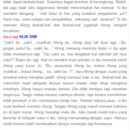
tidak dapat berkata-kata. Suaranya bagai tersekat di kerongkong. Malah,
dia juga tidak tahu bagaimana hendak menceritakan hal sebenar. Si ibu
semakin bengang. “ Jadi betul la kau yang mulakan pergaduhan ye!?
Nanti kau, suka sangat cari penyakitkan, sekarang nah, rasakan!” Si ibu
merotan Along berkali-kali dan berkali-kali jugaklah Along menjerit
kesakitan.
baca lagi
KLIK SINI
"Sakit bu…sakit….maafkan Along bu, Along janji tak buat lagi….Bu,
jangan pukul bu…sakit bu…” Along meraung meminta belas si ibu agar
tidak merotannya lagi. “Tau sakit ye, kau bergaduh kat sekolah tak rasa
sakit?” Balas ibu lagi. Kali ini semakin kuat pukulan si ibu menyirat tubuh
Along yang kurus itu. “Bu…ampunkan Along bu…bukan Along yang
mulakan…bukan Along….bu, sakit bu..!!”, rayu Along dengan suara yang
tersekat-sekat menahan pedih. Along memaut kaki si ibu. Berkali-kali dia
memohon maaf daripada ibunya namun siratan rotan tetap mengenai
tubuhnya. Along hanya mampu berdoa. Dia tidak berdaya lagi menahan
tangisnya. Tangis bukan kerana sakitnya dirotan, tapi kerana memikirkan
tidak jemukah si ibu merotannya setiap hari. Setelah hatinya puas, si ibu
mula berhenti merotan Along. Tangan Along yang masih memaut kakinya
itu di tepis kasar. Along menatap mata ibu. Ada manik-manik kaca yang
bersinar di kelopak mata si ibu. Along memandang dengan sayu. Hatinya
sedih kerana telah membuatkan ibunya menangis lagi kerananya.