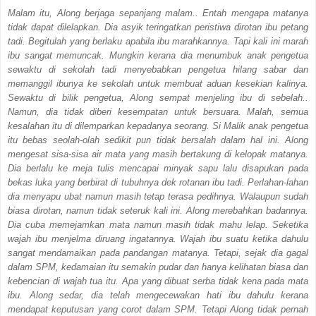
Malam itu, Along berjaga sepanjang malam.. Entah mengapa matanya
tidak dapat dilelapkan. Dia asyik teringatkan peristiwa dirotan ibu petang
tadi. Begitulah yang berlaku apabila ibu marahkannya. Tapi kali ini marah
ibu sangat memuncak. Mungkin kerana dia menumbuk anak pengetua
sewaktu di sekolah tadi menyebabkan pengetua hilang sabar dan
memanggil ibunya ke sekolah untuk membuat aduan kesekian kalinya.
Sewaktu di bilik pengetua, Along sempat menjeling ibu di sebelah..
Namun, dia tidak diberi kesempatan untuk bersuara. Malah, semua
kesalahan itu di dilemparkan kepadanya seorang. Si Malik anak pengetua
itu bebas seolah-olah sedikit pun tidak bersalah dalam hal ini. Along
mengesat sisa-sisa air mata yang masih bertakung di kelopak matanya.
Dia berlalu ke meja tulis mencapai minyak sapu lalu disapukan pada
bekas luka yang berbirat di tubuhnya dek rotanan ibu tadi. Perlahan-lahan
dia menyapu ubat namun masih tetap terasa pedihnya. Walaupun sudah
biasa dirotan, namun tidak seteruk kali ini. Along merebahkan badannya.
Dia cuba memejamkan mata namun masih tidak mahu lelap. Seketika
wajah ibu menjelma diruang ingatannya. Wajah ibu suatu ketika dahulu
sangat mendamaikan pada pandangan matanya. Tetapi, sejak dia gagal
dalam SPM, kedamaian itu semakin pudar dan hanya kelihatan biasa dan
kebencian di wajah tua itu. Apa yang dibuat serba tidak kena pada mata
ibu. Along sedar, dia telah mengecewakan hati ibu dahulu kerana
mendapat keputusan yang corot dalam SPM. Tetapi Along tidak pernah