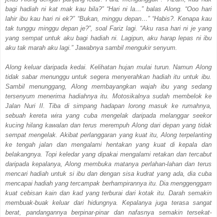
bagi hadiah ni kat mak kau bila?” “Hari ni la…” balas Along. “Ooo hari
lahir ibu kau hari ni ek?” “Bukan, minggu depan…” “Habis?. Kenapa kau
tak tunggu minggu depan je?”, soal Fariz lagi. “Aku rasa hari ni je yang
yang sempat untuk aku bagi hadiah ni. Lagipun, aku harap lepas ni ibu
aku tak marah aku lagi.” Jawabnya sambil mengukir senyum.
Along keluar daripada kedai. Kelihatan hujan mulai turun. Namun Along
tidak sabar menunggu untuk segera menyerahkan hadiah itu untuk ibu.
Sambil menunggang, Along membayangkan wajah ibu yang sedang
tersenyum menerima hadiahnya itu. Motosikalnya sudah membelok ke
Jalan Nuri II. Tiba di simpang hadapan lorong masuk ke rumahnya,
sebuah kereta wira yang cuba mengelak daripada melanggar seekor
kucing hilang kawalan dan terus merempuh Along dari depan yang tidak
sempat mengelak. Akibat perlanggaran yang kuat itu, Along terpelanting
ke tengah jalan dan mengalami hentakan yang kuat di kepala dan
belakangnya. Topi keledar yang dipakai mengalami retakan dan tercabut
daripada kepalanya, Along membuka matanya perlahan-lahan dan terus
mencari hadiah untuk si ibu dan dengan sisa kudrat yang ada, dia cuba
mencapai hadiah yang tercampak berhampirannya itu. Dia menggenggam
kuat cebisan kain dan kad yang terburai dari kotak itu. Darah semakin
membuak-buak keluar dari hidungnya. Kepalanya juga terasa sangat
berat, pandangannya berpinar-pinar dan nafasnya semakin tersekat-