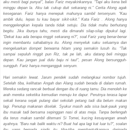
aku mesti bagi punya!”, balas Fariz meyakinkannya. “Tapi aku kena beli
minggu depan la. Aku tak cukup duit sekarang ni.” Cerita Along agak
keseganan. Fariz hanya menepuk mahunya sambil tersenyum. “Kau
ambik dulu, lepas tu kau bayar sikit-sikit.” Kata Fariz . Along hanya
menggelengkan kepala tanda tidak setuju. Dia tidak mahu berhutang
begitu. Jika ibunya tahu, mesti dia dimarahi silap-silap dipukul lagi.
“Dekat kau ada berapa ringgit sekarang ni?”, soal Fariz yang benar-benar
ingin membantu sahabatnya itu. Along menyeluk saku seluarnya dan
mengeluarkan dompet berwarna hitam yang semakin lusuh itu. “Tak
sampai sepuluh ringgit pun Riz, tak pe lah, aku datang beli minggu
depan. Kau jangan jual dulu baju ni tau!”, pesan Along bersungguh-
sungguh. Fariz hanya mengangguk senyum.
Hari semakin lewat. Jarum pendek sudah melangkaui nombor tujuh.
Setelah tiba, kelihatan Angah dan Alang sudah berada di dalam rumah.
Mereka sedang rancak berbual dengan ibu di ruang tamu. Dia menoleh ke
arah mereka seketika kemudian menuju ke dapur. Perutnya terasa lapar
sekali kerana sejak pulang dari sekolah petang tadi dia belum makan
lagi. Penutup makanan diselak. Syukur masih ada sisa lauk-pauk yang
ibu masak tadi bersama sepinggan nasi di atas meja. Tanpa berlengah
dia terus makan sambil ditemani Si Tomei, kucing kesayangan arwah
ayahnya. “Baru nak balik waktu ni? Buat hal apa lagi kat luar tu?”, soalan
ibu yang bernada sindir itu tiba-tiba membantutkannya daripada