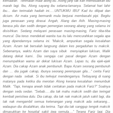
kemaafan. Terimalah maaf along bu..Along janji tak kan membuatkan ibu
marah lagi. Ibu, Along sayang ibu selama-lamanya. Selamat hari lahir
ibu… dan terimalah hadiah ini…..UNTUKMU IBU!’ Kad itu dilipat dan
dicium. Air mata yang bermanik mula berjurai membasahi pipi. Begitu
juga perasaan yang dirasai Angah, Alang dan Atih. Masing-masing
berasa pilu dan sedih dengan pemergian seorang abang yang selama ini
disisihkan. Sedang melayani perasaan masing-masing, Fariz tiba-tiba
muncul. Dia terus mendekati wanita tua itu lalu mencurahkan segala apa
yang dipendamnya selama ini. “Makcik, ampunkan segala kesalahan
Azam. Azam tak bersalah langsung dalam kes pergaduhan tu makcik.
Sebenarnya, waktu Azam dan saya sibuk menyiapkan lukisan, Malik
datang dekat kami.. Dia sengaja cari pasal dengan Azam dengan
menumpahkan warna air dekat lukisan Azam. Lepas tu, dia ejek-ejek
Azam. Dia cakap Azam anak pembunuh. Bapa Azam seorang pembunuh
dan … dia jugak cakap, ibunya seorang perempuan gila…” cerita Fariz
dengan nada sebak. Si ibu terkejut mendengarnya. Terbayang di ruang
matanya pada ketika dia merotan Along kerana kesalahan menumbuk
Malik. “Tapi, kenapa arwah tidak ceritakan pada makcik Fariz?” Soalnya
dengan sedu sedan. “Sebab…..dia tak mahu makcik sedih dan teringat
kembali peristiwa dulu. Dia cakap, dia tak nak makcik jatuh sakit lagi, dia
tak nak mengambil semua ketenangan yang makcik ada sekarang…
walaupun dia disalahkan, dia terima. Tapi dia tak sanggup tengok makcik
dimasukkan ke hospital sakit jiwa semula....” Terang Fariz lagi. Dia