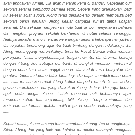
akan tinggalkan rumah. Dia akan mencari kerja di Bandar. Kebetulan cuti
sekolah selama seminggu bermula esok. Seperti yang dinekadkan, pagi
itu selesai solat subuh, Along terus bersiap-siap dengan membawa beg
sekolah berisi pakaian, Along keluar daripada rumah tanpa ucapan
selamat. Dia sekadar menyelitkan nota buat si ibu menyatakan bahawa
dia mengikuti program sekolah berkhemah di hutan selama seminggu.
Niatnya sekadar mahu mencari ketenangan selama beberapa hari justeru
dia terpaksa berbohong agar ibu tidak bimbang dengan tindakannya itu.
Along menunggang motorsikalnya terus ke Pusat Bandar untuk mencari
pekerjaan. Nasib menyebelahinya, tengah hari itu, dia diterima bekerja
dengan Abang Joe sebagai pembantu di bengkel membaiki motorsikal
dengan upah lima belas ringgit sehari, dia sudah rasa bersyukur dan
gembira. Gembira kerana tidak lama lagi, dia dapat membeli jubah untuk
ibu. Hari ini hari ke empat Along keluar daripada rumah. Si ibu sedikit
gelisah memikirkan apa yang dilakukan Along di luar. Dia juga berasa
agak rindu dengan Along. Entah mengapa hati keibuannya agak
tersentuh setiap kali terpandang bilik Along. Tetapi kerinduan dan
kerisauan itu terubat apabila melihat gurau senda anak-anaknya yang
lain.
Seperti selalu, Along bekerja keras membantu Abang Joe di bengkelnya.
Sikap Abang Joe yang baik dan kelakar itu sedikit sebanyak mengubat