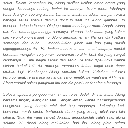
sekat. Dalam keparahan itu, Along melihat kelibat orang–orang yang
sangat dikenalinya sedang berlari ke arahnya. Serta merta tubuhnya
terus dirangkul seorang wanita. Dia tahu, wanita itu adalah ibunya. Terasa
bahagia sekali apabila dahinya dikucup saat itu. Along gembira. Itu
kucupan daripada ibunya. Dia juga dapat mendengar suara Angah, Alang
dan Atih memanggil-manggil namanya. Namun tiada suara yang keluar
dari kerongkongnya saat itu. Along semakin lemah. Namun, dia kuatkan
semangat dan cuba menghulurkan jubah dan kad yang masih
digenggamannya itu. “Ha..hadiah….untuk… .ibu………” ucapnya sambil
berusaha mengukir senyuman. Senyuman terakhir buat ibu yang sangat
dicintainya. Si ibu begitu sebak dan sedih. Si anak dipeluknya sambil
dicium berkali-kali. Air matanya merembes keluar bagai tidak dapat
ditahan lagi. Pandangan Along semakin kelam. Sebelum matanya
tertutup rapat, terasa ada air hangat yang menitik ke wajahnya. Akhirnya,
Along terkulai dalam pangkuan ibu dan dia pergi untuk selama-lamanya.
Selesai upacara pengebumian, si ibu terus duduk di sisi kubur Along
bersama Angah, Alang dan Atih. Dengan lemah, wanita itu mengeluarkan
bungkusan yang hampir relai dari beg tangannya. Sekeping kad
berwarna merah jambu bertompok darah yang kering dibukanya lalu
dibaca. ‘Buat ibu yang sangat dikasihi, ampunkanlah salah silap along
selama ini. Andai along melukakan hati ibu, along pinta sejuta