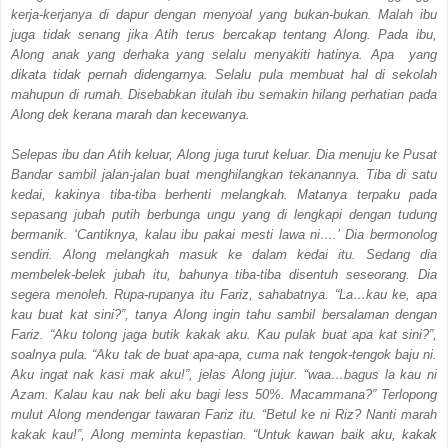
kerja-kerjanya di dapur dengan menyoal yang bukan-bukan. Malah ibu
juga tidak senang jika Atih terus bercakap tentang Along. Pada ibu,
Along anak yang derhaka yang selalu menyakiti hatinya. Apa yang
dikata tidak pernah didengarnya. Selalu pula membuat hal di sekolah
mahupun di rumah. Disebabkan itulah ibu semakin hilang perhatian pada
Along dek kerana marah dan kecewanya.
Selepas ibu dan Atih keluar, Along juga turut keluar. Dia menuju ke Pusat
Bandar sambil jalan-jalan buat menghilangkan tekanannya. Tiba di satu
kedai, kakinya tiba-tiba berhenti melangkah. Matanya terpaku pada
sepasang jubah putih berbunga ungu yang di lengkapi dengan tudung
bermanik. ‘Cantiknya, kalau ibu pakai mesti lawa ni….’ Dia bermonolog
sendiri. Along melangkah masuk ke dalam kedai itu. Sedang dia
membelek-belek jubah itu, bahunya tiba-tiba disentuh seseorang. Dia
segera menoleh. Rupa-rupanya itu Fariz, sahabatnya. “La…kau ke, apa
kau buat kat sini?”, tanya Along ingin tahu sambil bersalaman dengan
Fariz. “Aku tolong jaga butik kakak aku. Kau pulak buat apa kat sini?”,
soalnya pula. “Aku tak de buat apa-apa, cuma nak tengok-tengok baju ni.
Aku ingat nak kasi mak aku!”, jelas Along jujur. “waa…bagus la kau ni
Azam. Kalau kau nak beli aku bagi less 50%. Macammana?” Terlopong
mulut Along mendengar tawaran Fariz itu. “Betul ke ni Riz? Nanti marah
kakak kau!”, Along meminta kepastian. “Untuk kawan baik aku, kakak