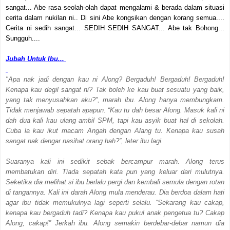
sangat... Abe rasa seolah-olah dapat mengalami & berada dalam situasi
cerita dalam nukilan ni.. Di sini Abe kongsikan dengan korang semua....
Cerita ni sedih sangat... SEDIH SEDIH SANGAT... Abe tak Bohong...
Sungguh....
Jubah Untuk Ibu...
"Apa nak jadi dengan kau ni Along? Bergaduh! Bergaduh! Bergaduh!
Kenapa kau degil sangat ni? Tak boleh ke kau buat sesuatu yang baik,
yang tak menyusahkan aku?”, marah ibu. Along hanya membungkam.
Tidak menjawab sepatah apapun. “Kau tu dah besar Along. Masuk kali ni
dah dua kali kau ulang ambil SPM, tapi kau asyik buat hal di sekolah.
Cuba la kau ikut macam Angah dengan Alang tu. Kenapa kau susah
sangat nak dengar nasihat orang hah?”, leter ibu lagi.
Suaranya kali ini sedikit sebak bercampur marah. Along terus
membatukan diri. Tiada sepatah kata pun yang keluar dari mulutnya.
Seketika dia melihat si ibu berlalu pergi dan kembali semula dengan rotan
di tangannya. Kali ini darah Along mula menderau. Dia berdoa dalam hati
agar ibu tidak memukulnya lagi seperti selalu. “Sekarang kau cakap,
kenapa kau bergaduh tadi? Kenapa kau pukul anak pengetua tu? Cakap
Along, cakap!” Jerkah ibu. Along semakin berdebar-debar namun dia