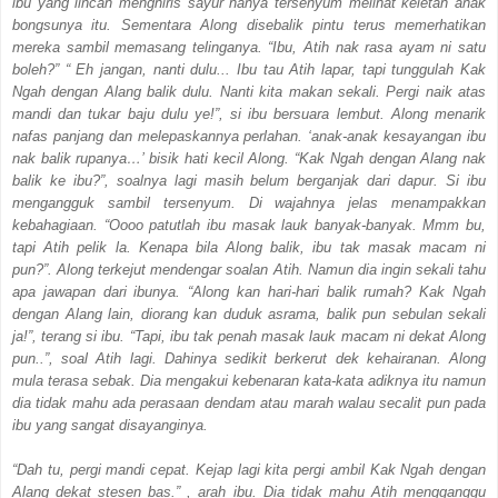
ibu yang lincah menghiris sayur hanya tersenyum melihat keletah anak
bongsunya itu. Sementara Along disebalik pintu terus memerhatikan
mereka sambil memasang telinganya. “Ibu, Atih nak rasa ayam ni satu
boleh?” “ Eh jangan, nanti dulu... Ibu tau Atih lapar, tapi tunggulah Kak
Ngah dengan Alang balik dulu. Nanti kita makan sekali. Pergi naik atas
mandi dan tukar baju dulu ye!”, si ibu bersuara lembut. Along menarik
nafas panjang dan melepaskannya perlahan. ‘anak-anak kesayangan ibu
nak balik rupanya…’ bisik hati kecil Along. “Kak Ngah dengan Alang nak
balik ke ibu?”, soalnya lagi masih belum berganjak dari dapur. Si ibu
mengangguk sambil tersenyum. Di wajahnya jelas menampakkan
kebahagiaan. “Oooo patutlah ibu masak lauk banyak-banyak. Mmm bu,
tapi Atih pelik la. Kenapa bila Along balik, ibu tak masak macam ni
pun?”. Along terkejut mendengar soalan Atih. Namun dia ingin sekali tahu
apa jawapan dari ibunya. “Along kan hari-hari balik rumah? Kak Ngah
dengan Alang lain, diorang kan duduk asrama, balik pun sebulan sekali
ja!”, terang si ibu. “Tapi, ibu tak penah masak lauk macam ni dekat Along
pun..”, soal Atih lagi. Dahinya sedikit berkerut dek kehairanan. Along
mula terasa sebak. Dia mengakui kebenaran kata-kata adiknya itu namun
dia tidak mahu ada perasaan dendam atau marah walau secalit pun pada
ibu yang sangat disayanginya.
“Dah tu, pergi mandi cepat. Kejap lagi kita pergi ambil Kak Ngah dengan
Alang dekat stesen bas.” , arah ibu. Dia tidak mahu Atih mengganggu