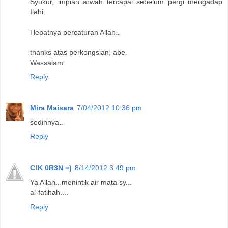
Syukur, impian arwah tercapai sebelum pergi mengadap
Ilahi.
Hebatnya percaturan Allah..
thanks atas perkongsian, abe.
Wassalam.
Reply
Mira Maisara
7/04/2012 10:36 pm
sedihnya..
Reply
C!K 0R3N =)
8/14/2012 3:49 pm
Ya Allah...menintik air mata sy...
al-fatihah....
Reply