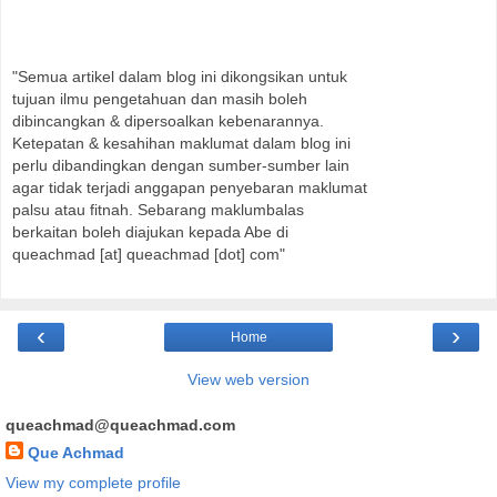
"Semua artikel dalam blog ini dikongsikan untuk
tujuan ilmu pengetahuan dan masih boleh
dibincangkan & dipersoalkan kebenarannya.
Ketepatan & kesahihan maklumat dalam blog ini
perlu dibandingkan dengan sumber-sumber lain
agar tidak terjadi anggapan penyebaran maklumat
palsu atau fitnah. Sebarang maklumbalas
berkaitan boleh diajukan kepada Abe di
queachmad [at] queachmad [dot] com"
‹
›
Home
View web version
queachmad@queachmad.com
Que Achmad
View my complete profile