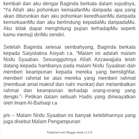
kembali dan aku dengar Baginda berkata dalam sujudnya,
“Ya Allah aku pohonkan kemaafanMu daripada apa yang
akan diturunkan dan aku pohonkan keredhaanMu daripada
kemurkaanMu dan aku berlindung kepadaMu daripadaMu.
Aku tidak dapat menghitung pujian terhadapMu seperti
kamu memuji diriMu sendiri.
Setelah Baginda selesai sembahyang, Baginda berkata
kepada Saiyidatina Aisyah r.a. “Malam ini adalah malam
Nisfu Syaaban. Sesungguhnya Allah Azzawajjala telah
datang kepada hambanya pada malam Nisfu Syaaban dan
memberi keampunan kepada mereka yang beristighfar,
memberi rahmat ke atas mereka yang memberi rahmat
(membuat amal makruf dan nahi munkar) dan melambatkan
rahmat dan keampunan terhadap orang-orang yang
dengki.”- Petikan dalam sebuah Hadis yang diriwayatkan
oleh Imam Al-Baihaqi r.a
p/s – Malam Nisfu Syaaban ini banyak kelebihannya yang
juga disebut Malam Pengampunan
Published with Blogger-droid v2.0.6