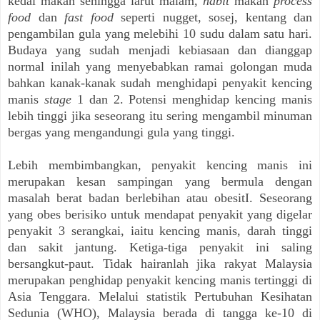
kedai makan sehingga larut malam,
habit
makan
process
food
dan
fast food
seperti nugget, sosej, kentang dan
pengambilan gula yang melebihi 10 sudu dalam satu hari.
Budaya yang sudah menjadi kebiasaan dan dianggap
normal inilah yang menyebabkan ramai golongan muda
bahkan kanak-kanak sudah menghidapi penyakit kencing
manis
stage
1 dan 2. Potensi menghidap kencing manis
lebih tinggi jika seseorang itu sering mengambil minuman
bergas yang mengandungi gula yang tinggi.
Lebih membimbangkan, penyakit kencing manis ini
merupakan kesan sampingan yang bermula dengan
masalah berat badan berlebihan atau obesitI. Seseorang
yang obes berisiko untuk mendapat penyakit yang digelar
penyakit 3 serangkai, iaitu kencing manis, darah tinggi
dan sakit jantung. Ketiga-tiga penyakit ini saling
bersangkut-paut. Tidak hairanlah jika rakyat Malaysia
merupakan penghidap penyakit kencing manis tertinggi di
Asia Tenggara. Melalui statistik Pertubuhan Kesihatan
Sedunia (WHO), Malaysia berada di tangga ke-10 di