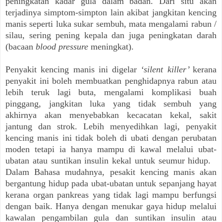
peningkatan kadar gula dalam badan. Dari situ akan
terjadinya simptom-simpton lain akibat jangkitan kencing
manis seperti luka sukar sembuh, mata mengalami rabun /
silau, sering pening kepala dan juga peningkatan darah
(bacaan
blood pressure
meningkat).
Penyakit kencing manis ini digelar
‘silent killer’
kerana
penyakit ini boleh membuatkan penghidapnya rabun atau
lebih teruk lagi buta, mengalami komplikasi buah
pinggang, jangkitan luka yang tidak sembuh yang
akhirnya akan menyebabkan kecacatan kekal, sakit
jantung dan strok. Lebih menyedihkan lagi, penyakit
kencing manis ini tidak boleh di ubati dengan perubatan
moden tetapi ia hanya mampu di kawal melalui ubat-
ubatan atau suntikan insulin kekal untuk seumur hidup.
Dalam Bahasa mudahnya, pesakit kencing manis akan
bergantung hidup pada ubat-ubatan untuk sepanjang hayat
kerana organ pankreas yang tidak lagi mampu berfungsi
dengan baik. Hanya dengan menukar gaya hidup melalui
kawalan pengambilan gula dan suntikan insulin atau