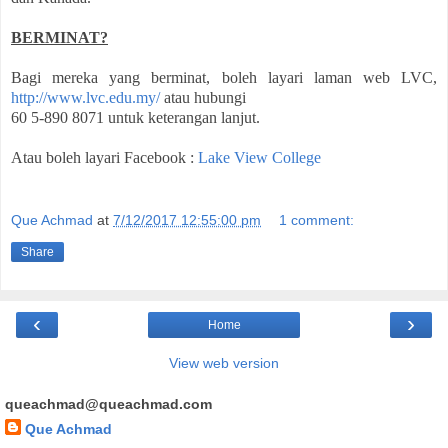
BERMINAT?
Bagi mereka yang berminat, boleh layari laman web LVC,
http://www.lvc.edu.my/
atau hubungi
60 5-890 8071 untuk keterangan lanjut.
Atau boleh layari Facebook :
Lake View College
Que Achmad
at
7/12/2017 12:55:00 pm
1 comment:
Share
‹
›
Home
View web version
queachmad@queachmad.com
Que Achmad