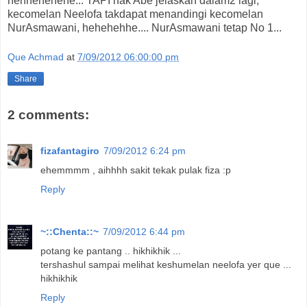
hehhehehehe... TAPI nak Abe jelaskan dalam2 lagi,
kecomelan Neelofa takdapat menandingi kecomelan
NurAsmawani, hehehehhe.... NurAsmawani tetap No 1...
Que Achmad
at
7/09/2012 06:00:00 pm
Share
2 comments:
fizafantagiro
7/09/2012 6:24 pm
ehemmmm , aihhhh sakit tekak pulak fiza :p
Reply
~::Chenta::~
7/09/2012 6:44 pm
potang ke pantang .. hikhikhik ...
tershashul sampai melihat keshumelan neelofa yer que ...
hikhikhik
Reply