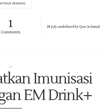
NTINUE READING
1
28
July,
undefined by
Que Achmad
Comments
in
atkan Imunisasi
gan EM Drink+