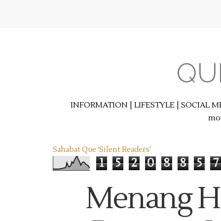
QU
INFORMATION | LIFESTYLE | SOCIAL M
mot
Sahabat Que 'Silent Readers'
1
5
2
0
8
8
5
7
Menang Ha