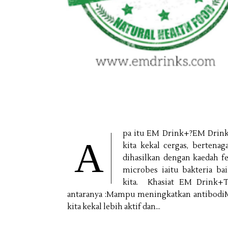
pa itu EM Drink+?EM Drin
A
kita kekal cergas, berten
dihasilkan dengan kaedah f
microbes iaitu bakteria 
kita. Khasiat EM Drink+T
antaranya :Mampu meningkatkan antibodi
kita kekal lebih aktif dan...