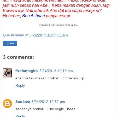
je... Pastu xdan masa nk wat lagi... Pasni, resepi ni akan
jadi rutin setiap hari Abe... Kena makan dengan buah, lagi
Kowwwww. Nak tahu tak Abe dpt drp siapa resepi ni?
Hehehee,
Ben Ashaari
punya resepi...
Published with Blogger-droid v2.0.4
Que Achmad
at
5/24/2012 11:59:00 am
Share
3 comments:
fizafantagiro
5/24/2012 12:13 pm
errr fiza tak makan brokoli .. cmne nih . :p
Reply
Sue Izza
5/24/2012 12:32 pm
sedapnya brokoli...i like vegie...heee
Reply