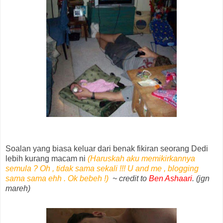
Soalan yang biasa keluar dari benak fikiran seorang Dedi
lebih kurang macam ni
(Haruskah aku memikirkannya
semula ? Oh , tidak sama sekali !!! U and me , blogging
sama sama ehh . Ok bebeh !)
~ credit to
Ben Ashaari
. (jgn
mareh)