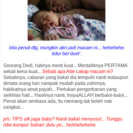
bila penat dtg, mungkin akn jadi macam ni... hehehehe.
tidur ber'duet'.
Seorang Dedi, hatinya mesti kuat... Mentalitinya PERTAMA
sekali kena kuat...
Sebab apa Abe cakap macam ni?
Sebabnya,
cabaran yang bakal dia tempuhi nanti walaupun
dimata orang lain nampak mudah pada zahirnya,
hakikatnya amat payah... Perlukan pengorbanan yang
seikhlas hati... Hasilnya nanti, InsyaALLAH berbaloi-baloi...
Penat akan sentiasa ada, itu memang tak boleh nak
sangkal...
p/s: TIPS utk jaga baby? Nanti bakal menyusul... Tunggu
Abe kumpul 'bahan' dulu ye... hehhehehehe