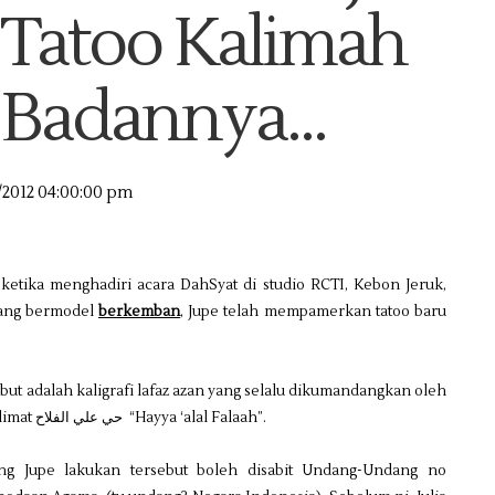
 Tatoo Kalimah
 Badannya...
/2012 04:00:00 pm
o
ketika menghadiri acara DahSyat di studio RCTI, Kebon Jeruk,
u yang bermodel
berkemban
, Jupe telah mempamerkan tatoo baru
but adalah kaligrafi lafaz azan yang selalu dikumandangkan oleh
kaum Muslimin setiap hari lima kali sehari iaitu kalimat حي علي الفلاح “Hayya ‘alal Falaah”.
ang Jupe lakukan tersebut boleh disabit Undang-Undang no