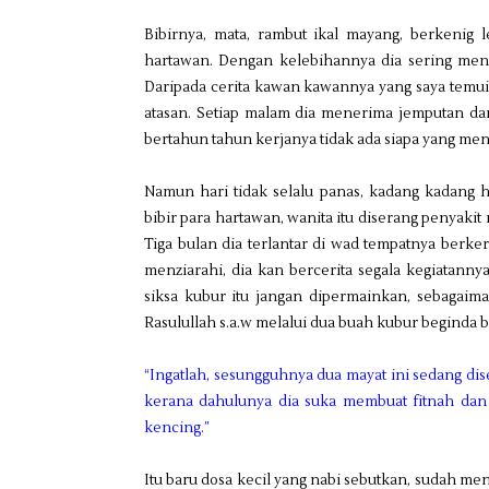
Bibirnya, mata, rambut ikal mayang, berkeni
hartawan. Dengan kelebihannya dia sering me
Daripada cerita kawan kawannya yang saya temui, s
atasan. Setiap malam dia menerima jemputan da
bertahun tahun kerjanya tidak ada siapa yang men
Namun hari tidak selalu panas, kadang kadang 
bibir para hartawan, wanita itu diserang penya
Tiga bulan dia terlantar di wad tempatnya berke
menziarahi, dia kan bercerita segala kegiatann
siksa kubur itu jangan dipermainkan, sebagaima
Rasulullah s.a.w melalui dua buah kubur beginda 
“Ingatlah, sesungguhnya dua mayat ini sedang di
kerana dahulunya dia suka membuat fitnah dan 
kencing.”
Itu baru dosa kecil yang nabi sebutkan, sudah me