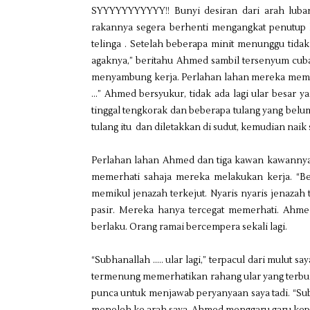
SYYYYYYYYYYY!! Bunyi desiran dari arah luba
rakannya segera berhenti mengangkat penutup 
telinga . Setelah beberapa minit menunggu tida
agaknya,” beritahu Ahmed sambil tersenyum cu
menyambung kerja. Perlahan lahan mereka membu
…” Ahmed bersyukur, tidak ada lagi ular besar 
tinggal tengkorak dan beberapa tulang yang bel
tulang itu dan diletakkan di sudut, kemudian nai
Perlahan lahan Ahmed dan tiga kawan kawannya 
memerhati sahaja mereka melakukan kerja. “Ber
memikul jenazah terkejut. Nyaris nyaris jenazah
pasir. Mereka hanya tercegat memerhati. Ahme
berlaku. Orang ramai bercempera sekali lagi.
“Subhanallah ….. ular lagi,” terpacul dari mulut say
termenung memerhatikan rahang ular yang terbuk
punca untuk menjawab peryanyaan saya tadi. “Subh