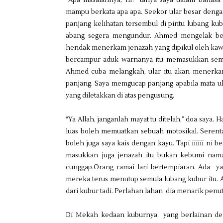
“Apa masalahnya, ni?” tanya saya dalam bahasa 
mampu berkata apa apa. Seekor ular besar denga
panjang kelihatan tersembul di pintu lubang ku
abang segera mengundur. Ahmed mengelak bebe
hendak menerkam jenazah yang dipikul oleh kawa
bercampur aduk warnanya itu memasukkan semu
Ahmed cuba melangkah, ular itu akan menerka
panjang. Saya memgucap panjang apabila mata u
yang diletakkan di atas pengusung.
“Ya Allah, janganlah mayat tu ditelah,” doa saya. 
luas boleh memuatkan sebuah motosikal. Serent
boleh juga saya kais dengan kayu. Tapi iiiiii ni 
masukkan juga jenazah itu bukan kebumi nama
cunggap.Orang ramai lari bertempiaran. Ada yang
mereka terus menutup semula lubang kubur itu. A
dari kubur tadi. Perlahan lahan dia menarik penut
Di Mekah kedaan kuburnya yang berlainan deng