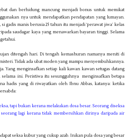
g lebat dan berhidung mancung menjadi bonus untuk memikat
nggunakan nya untuk mendapatkan pendapatan yang lumayan.
i gadis manis berusia 25 tahun itu menjadi ‘perawat jiwa’ kelas
ripada saudagar kaya yang menawarkan bayaran tinggi. Selama
getahui.
hujan ditengah hari. Di tengah kemashuran namanya meniti di
kit misteri. Tidak ada ubat moden yang mampu menyembuhkannya.
rja. Yang menginsafkan setiap kali kawan kawan setugas datang
ya selama ini. Peristiwa itu sesungguhnya menginsafkan betapa
na hadis yang di riwayatkan oleh Ibnu Abbas, katanya: ketika
bersabda:
seksa, tapi bukan kerana melakukan dosa besar. Seorang diseksa
seorang lagi kerana tidak membersihkan dirinya daripada air
ndapat seksa kubur yang cukup azab. Inikan pula dosa yang besar