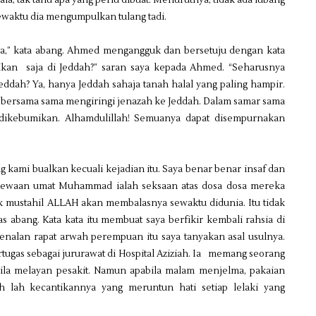
, tak tahu apa yang perlu dibuat. Menurutnya, tidak ada lubang
 sewaktu dia mengumpulkan tulang tadi.
a,” kata abang. Ahmed mengangguk dan bersetuju dengan kata
ikan saja di Jeddah?” saran saya kepada Ahmed. “Seharusnya
Jeddah? Ya, hanya Jeddah sahaja tanah halal yang paling hampir.
k bersama sama mengiringi jenazah ke Jeddah. Dalam samar sama
 dikebumikan. Alhamdulillah! Semuanya dapat disempurnakan
g kami bualkan kecuali kejadian itu. Saya benar benar insaf dan
timewaan umat Muhammad ialah seksaan atas dosa dosa mereka
k mustahil ALLAH akan membalasnya sewaktu didunia. Itu tidak
as abang. Kata kata itu membuat saya berfikir kembali rahsia di
kenalan rapat arwah perempuan itu saya tanyakan asal usulnya.
rtugas sebagai jururawat di Hospital Aziziah. Ia memang seorang
abila melayan pesakit. Namun apabila malam menjelma, pakaian
ah lah kecantikannya yang meruntun hati setiap lelaki yang