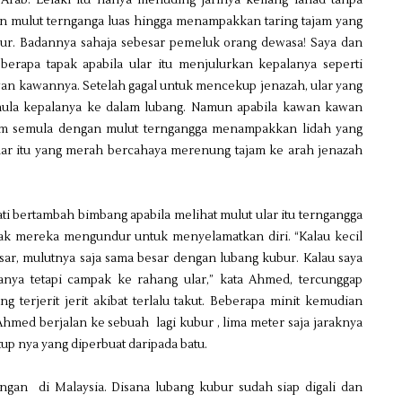
Arab. Lelaki itu hanya menuding jarinya keliang lahad tanpa
n mulut ternganga luas hingga menampakkan taring tajam yang
bur. Badannya sahaja sebesar pemeluk orang dewasa! Saya dan
rapa tapak apabila ular itu menjulurkan kepalanya seperti
n kawannya. Setelah gagal untuk mencekup jenazah, ular yang
la kepalanya ke dalam lubang. Namun apabila kawan kawan
m semula dengan mulut terngangga menampakkan lidah yang
lar itu yang merah bercahaya merenung tajam ke arah jenazah
Hati bertambah bimbang apabila melihat mulut ular itu terngangga
ak mereka mengundur untuk menyelamatkan diri. “Kalau kecil
besar, mulutnya saja sama besar dengan lubang kubur. Kalau saya
nya tetapi campak ke rahang ular,” kata Ahmed, tercunggap
 terjerit jerit akibat terlalu takut. Beberapa minit kemudian
hmed berjalan ke sebuah lagi kubur , lima meter saja jaraknya
up nya yang diperbuat daripada batu.
an di Malaysia. Disana lubang kubur sudah siap digali dan