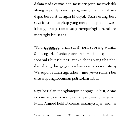
dalam nada cemas dan menjerit jerit menyebabka
abang saya, Hj. Yassin yang mengimami solat Asa
dapat bersolat dengan khusyuk. Suara orang berc
saya terus ke tingkap yang menghadap ke kawasan
lubang, orang ramai yang mengiringi jenazah be
merangkak pun ada.
“Tolongggggggg, anak saya!” jerit seorang wani
Seorang lelaki sedang berlari sempat menyambar
“Apahal ribut ribut tu?” tanya abang yang tiba tib
dan abang bergegas ke kawasan kuburan itu yg
Walaupun sudah tiga tahun menyewa rumah berh
urusan pengkebumian jadi kelam kabut.
Saya berjalan menghampiri penjaga kubur, Ahmed 
situ sedangkann orang ramai yang mengiringi jena
Muka Ahmed kelihat cemas, matanya tajam meman