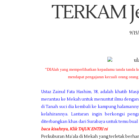
TERKAM Je
9/15
“DIAlah yang memperlihatkan kepadamu tanda tanda ke
mendapat pengajaran kecuali orang oran
Ustaz Zainul Fata Hashim, 38, adalah khatib Mas
merantau ke Mekah untuk menuntut ilmu dengan d
di Tanah suci dia kembali ke kampung halamanny
kelahirannya. Lantaran ingin berkongsi pen
diterbangkan khas dari Surabaya untuk temu bua
baca kisahnya, Klik TAJUK ENTRI ni
Perkuburan Ma’ala di Mekah yang terletak berha