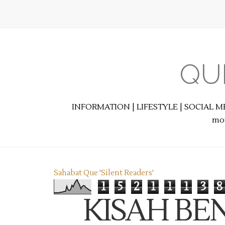
QU
INFORMATION | LIFESTYLE | SOCIAL M
mot
Sahabat Que 'Silent Readers'
1
5
2
1
1
1
3
8
KISAH BEN