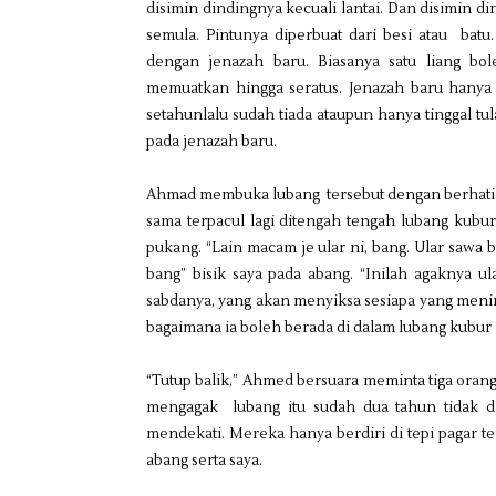
disimin dindingnya kecuali lantai. Dan disimin di
semula. Pintunya diperbuat dari besi atau batu
dengan jenazah baru. Biasanya satu liang b
memuatkan hingga seratus. Jenazah baru hanya 
setahunlalu sudah tiada ataupun hanya tinggal tu
pada jenazah baru.
Ahmad membuka lubang tersebut dengan berhati ha
sama terpacul lagi ditengah tengah lubang kubu
pukang. “Lain macam je ular ni, bang. Ular sawa
bang” bisik saya pada abang. “Inilah agaknya ul
sabdanya, yang akan menyiksa sesiapa yang menin
bagaimana ia boleh berada di dalam lubang kubur i
“Tutup balik,” Ahmed bersuara meminta tiga oran
mengagak lubang itu sudah dua tahun tidak di
mendekati. Mereka hanya berdiri di tepi pagar
abang serta saya.