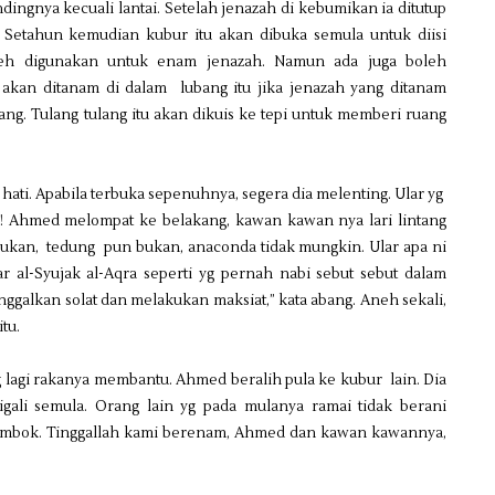
ndingnya kecuali lantai. Setelah jenazah di kebumikan ia ditutup
. Setahun kemudian kubur itu akan dibuka semula untuk diisi
oleh digunakan untuk enam jenazah. Namun ada juga boleh
akan ditanam di dalam lubang itu jika jenazah yang ditanam
lang. Tulang tulang itu akan dikuis ke tepi untuk memberi ruang
ti. Apabila terbuka sepenuhnya, segera dia melenting. Ular yg
r! Ahmed melompat ke belakang, kawan kawan nya lari lintang
 bukan, tedung pun bukan, anaconda tidak mungkin. Ular apa ni
ar al-Syujak al-Aqra seperti yg pernah nabi sebut sebut dalam
ggalkan solat dan melakukan maksiat,” kata abang. Aneh sekali,
tu.
g lagi rakanya membantu. Ahmed beralih pula ke kubur lain. Dia
gali semula. Orang lain yg pada mulanya ramai tidak berani
 tembok. Tinggallah kami berenam, Ahmed dan kawan kawannya,