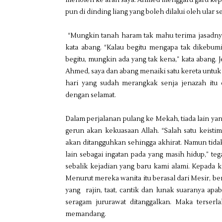
menoleh ke arah saya. Ahmed menggaru garu kepala
pun di dinding liang yang boleh dilalui oleh ular
“Mungkin tanah haram tak mahu terima jasadny
kata abang. “Kalau begitu mengapa tak dikebum
begitu, mungkin ada yang tak kena,” kata abang. 
Ahmed, saya dan abang menaiki satu kereta untu
hari yang sudah merangkak senja jenazah itu
dengan selamat.
Dalam perjalanan pulang ke Mekah, tiada lain yan
gerun akan kekuasaan Allah. “Salah satu keis
akan ditangguhkan sehingga akhirat. Namun tida
lain sebagai ingatan pada yang masih hidup,” teg
sebalik kejadian yang baru kami alami. Kepada 
Menurut mereka wanita itu berasal dari Mesir, be
yang rajin, taat, cantik dan lunak suaranya ap
seragam jururawat ditanggalkan. Maka terserl
memandang.