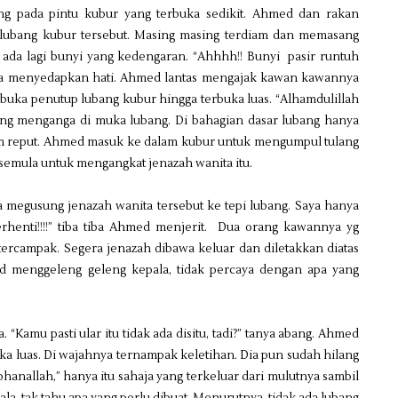
ng pada pintu kubur yang terbuka sedikit. Ahmed dan rakan
lubang kubur tersebut. Masing masing terdiam dan memasang
k ada lagi bunyi yang kedengaran. “Ahhhh!! Bunyi pasir runtuh
ba menyedapkan hati. Ahmed lantas mengajak kawan kawannya
ka penutup lubang kubur hingga terbuka luas. “Alhamdulillah
yang menganga di muka lubang. Di bahagian dasar lubang hanya
um reput. Ahmed masuk ke dalam kubur untuk mengumpul tulang
k semula untuk mengangkat jenazah wanita itu.
megusung jenazah wanita tersebut ke tepi lubang. Saya hanya
henti!!!!” tiba tiba Ahmed menjerit. Dua orang kawannya yg
 tercampak. Segera jenazah dibawa keluar dan diletakkan diatas
d menggeleng geleng kepala, tidak percaya dengan apa yang
a. “Kamu pasti ular itu tidak ada disitu, tadi?” tanya abang. Ahmed
a luas. Di wajahnya ternampak keletihan. Dia pun sudah hilang
anallah,” hanya itu sahaja yang terkeluar dari mulutnya sambil