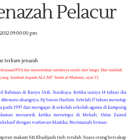
nazah Pelacur
/2012 09:00:00 pm
kuasaanNYA dan menurunkan untuknya rezeki dari langir. Dan tiadalah
g yang kembali kepada ALLAH” Surah al-Mukmin, ayat 13.
jid Rahman di Banyu Urib, Surabaya. Ketika usinya 14 tahun dia
itemani abangnya, Hj.Yassin Hashim. Setelah 17 tahun menetap
a pada 1997 dan mengajar di sekolah sekolah agama di kampung
galaman menanrik ketika menetapa di Mekah, Ustaz Zainul
l ekslusif dengan wartawan Mastika, Norimanah Seman.
mpiran makam Siti Khadijaah riuh rendah. Suara orang bercakap