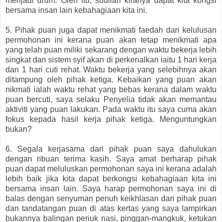
menjadi drum. Oleh itu, sudilah kiranya dapat kita kongsi
bersama insan lain kebahagiaan kita ini.
5. Pihak puan juga dapat menikmati faedah dari kelulusan
permohonan ini kerana puan akan tetap menikmati apa
yang telah puan miliki sekarang dengan waktu bekerja lebih
singkat dan sistem syif akan di perkenalkan iaitu 1 hari kerja
dan 1 hari cuti rehat. Waktu bekerja yang selebihnya akan
ditampung oleh pihak ketiga. Kebaikan yang puan akan
nikmati ialah waktu rehat yang bebas kerana dalam waktu
puan bercuti, saya selaku Penyelia tidak akan memantau
aktiviti yang puan lakukan. Pada waktu itu saya cuma akan
fokus kepada hasil kerja pihak ketiga. Menguntungkan
bukan?
6. Segala kerjasama dari pihak puan saya dahulukan
dengan ribuan terima kasih. Saya amat berharap pihak
puan dapat meluluskan permohonan saya ini kerana adalah
lebih baik jika kita dapat berkongsi kebahagiaan kita ini
bersama insan lain. Saya harap permohonan saya ini di
balas dengan senyuman penuh keikhlasan dari pihak puan
dan tandatangan puan di atas kertas yang saya lampirkan
bukannya balingan periuk nasi, pinggan-mangkuk, ketukan