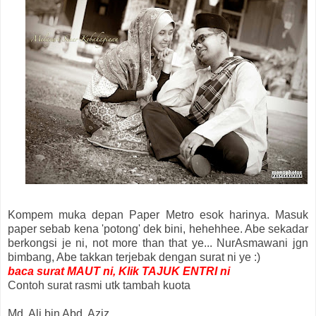
Kompem muka depan Paper Metro esok harinya. Masuk
paper sebab kena 'potong' dek bini, hehehhee. Abe sekadar
berkongsi je ni, not more than that ye... NurAsmawani jgn
bimbang, Abe takkan terjebak dengan surat ni ye :)
baca surat MAUT ni, Klik TAJUK ENTRI ni
Contoh surat rasmi utk tambah kuota
Md. Ali bin Abd. Aziz