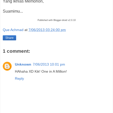
Yang Ikhlas Memohon,
Suamimu...
Published with Blogger-droid v2.0.10
Que Achmad
at
7/06/2013 03:24:00 pm
Share
1 comment:
Unknown
7/06/2013 10:01 pm
HAhaha XD Kik! One in A Million!
Reply