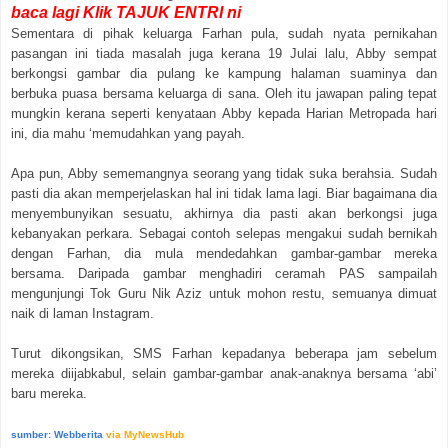
baca lagi Klik TAJUK ENTRI ni
Sementara di pihak keluarga Farhan pula, sudah nyata pernikahan
pasangan ini tiada masalah juga kerana 19 Julai lalu, Abby sempat
berkongsi gambar dia pulang ke kampung halaman suaminya dan
berbuka puasa bersama keluarga di sana. Oleh itu jawapan paling tepat
mungkin kerana seperti kenyataan Abby kepada Harian Metropada hari
ini, dia mahu ‘memudahkan yang payah.
Apa pun, Abby sememangnya seorang yang tidak suka berahsia. Sudah
pasti dia akan memperjelaskan hal ini tidak lama lagi. Biar bagaimana dia
menyembunyikan sesuatu, akhirnya dia pasti akan berkongsi juga
kebanyakan perkara. Sebagai contoh selepas mengakui sudah bernikah
dengan Farhan, dia mula mendedahkan gambar-gambar mereka
bersama. Daripada gambar menghadiri ceramah PAS sampailah
mengunjungi Tok Guru Nik Aziz untuk mohon restu, semuanya dimuat
naik di laman Instagram.
Turut dikongsikan, SMS Farhan kepadanya beberapa jam sebelum
mereka diijabkabul, selain gambar-gambar anak-anaknya bersama ‘abi’
baru mereka.
sumber: Webberita
via MyNewsHub