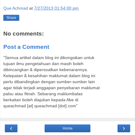
Que Achmad
at
7/27/2013 01:54:00 pm
Share
No comments:
Post a Comment
"Semua artikel dalam blog ini dikongsikan untuk
tujuan ilmu pengetahuan dan masih boleh
dibincangkan & dipersoalkan kebenarannya.
Ketepatan & kesahihan maklumat dalam blog ini
perlu dibandingkan dengan sumber-sumber lain
agar tidak terjadi anggapan penyebaran maklumat
palsu atau fitnah. Sebarang maklumbalas
berkaitan boleh diajukan kepada Abe di
queachmad [at] queachmad [dot] com"
‹
›
Home