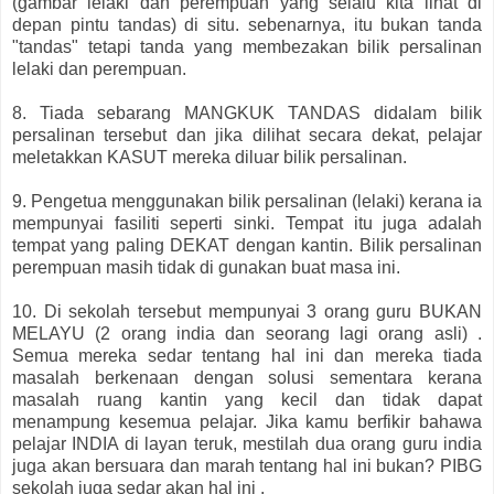
(gambar lelaki dan perempuan yang selalu kita lihat di
depan pintu tandas) di situ. sebenarnya, itu bukan tanda
"tandas" tetapi tanda yang membezakan bilik persalinan
lelaki dan perempuan.
8. Tiada sebarang MANGKUK TANDAS didalam bilik
persalinan tersebut dan jika dilihat secara dekat, pelajar
meletakkan KASUT mereka diluar bilik persalinan.
9. Pengetua menggunakan bilik persalinan (lelaki) kerana ia
mempunyai fasiliti seperti sinki. Tempat itu juga adalah
tempat yang paling DEKAT dengan kantin. Bilik persalinan
perempuan masih tidak di gunakan buat masa ini.
10. Di sekolah tersebut mempunyai 3 orang guru BUKAN
MELAYU (2 orang india dan seorang lagi orang asli) .
Semua mereka sedar tentang hal ini dan mereka tiada
masalah berkenaan dengan solusi sementara kerana
masalah ruang kantin yang kecil dan tidak dapat
menampung kesemua pelajar. Jika kamu berfikir bahawa
pelajar INDIA di layan teruk, mestilah dua orang guru india
juga akan bersuara dan marah tentang hal ini bukan? PIBG
sekolah juga sedar akan hal ini .