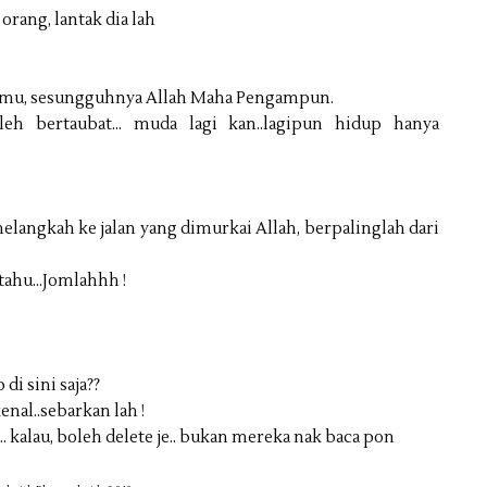
 orang, lantak dia lah
kamu, sesungguhnya Allah Maha Pengampun.
leh bertaubat... muda lagi kan..lagipun hidup hanya
langkah ke jalan yang dimurkai Allah, berpalinglah dari
ahu...Jomlahhh­ !
 di sini saja??
nal..sebarkan­ lah !
ni.. kalau, boleh delete je.. bukan mereka nak baca pon