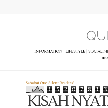
QU
INFORMATION | LIFESTYLE | SOCIAL M
mot
Sahabat Que 'Silent Readers'
1
5
2
0
7
8
1
3
KISAH NYAT