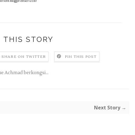
ed with Blogger-droid v2.0.10
 THIS STORY
SHARE ON TWITTER
PIN THIS POST
e Achmad berkongsi...
Next Story →