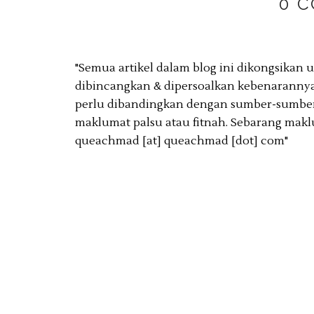
0 
"Semua artikel dalam blog ini dikongsikan
dibincangkan & dipersoalkan kebenarannya
perlu dibandingkan dengan sumber-sumber 
maklumat palsu atau fitnah. Sebarang makl
queachmad [at] queachmad [dot] com"