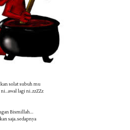
ikan solat subuh mu
...awal lagi ni..zzZZz
an Bismillah....
akan saja..sedapnya