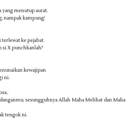
n yang menutup aurat.
sung, nampak kampung!
 terlewat ke pejabat.
h si X punchkanlah?
menunaikan kewajipan
i ni.
osa..
andanganmu, sesungguhnya Allah Maha Melihat dan Maha
tak tengok ni.