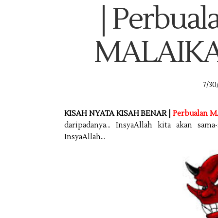
| Perbua
MALAIKA
7/30
KISAH NYATA KISAH BENAR |
Perbualan 
daripadanya... InsyaAllah kita akan sam
InsyaAllah...