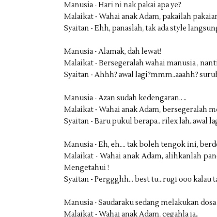
Manusia - Hari ni nak pakai apa ye?
Malaikat - Wahai anak Adam, pakailah pakaia
Syaitan - Ehh, panaslah, tak ada style lang
Manusia - Alamak, dah lewat!
Malaikat - Bersegeralah wahai manusia , nanti
Syaitan - Ahhh? awal lagi?mmm..aaahh­? suru
Manusia - Azan sudah kedengaran.. ..
Malaikat - Wahai anak Adam, bersegeralah 
Syaitan - Baru pukul berapa.. rilex lah..awal lag
Manusia - Eh, eh.... tak boleh tengok ini, berd
Malaikat - Wahai anak Adam, alihkanlah p
Mengetahui !
Syaitan - Perggghh... best tu...rugi ooo kalau 
Manusia - Saudaraku sedang melakukan dosa
Malaikat - Wahai anak Adam, cegahla ia..