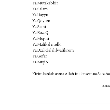
Ya Mutakabbir
Ya Salam
Ya Hayyu
Ya Qoyum
Ya Sami
Ya RozaQ
Ya Mugni
Ya Malikal mulki
Ya Dzal djalalilwalikrom
Ya Gofar
Ya Mujib
Kirimkanlah asma Allah ini ke semua Sabahat.
Publish