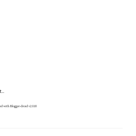
..
ed with Blogger-droid v2.0.10