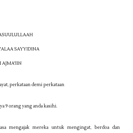
RASUULULLAAH
'ALAA SAYYIDINA
 AJMA'IIN
ayat, perkataan demi perkataan
a 9 orang yang anda kasihi.
jasa mengajak mereka untuk mengingat, berdoa dan