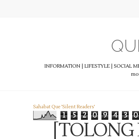
QU
INFORMATION | LIFESTYLE | SOCIAL M
mot
Sahabat Que 'Silent Readers'
1
5
2
0
9
4
3
0
[TOLONG 