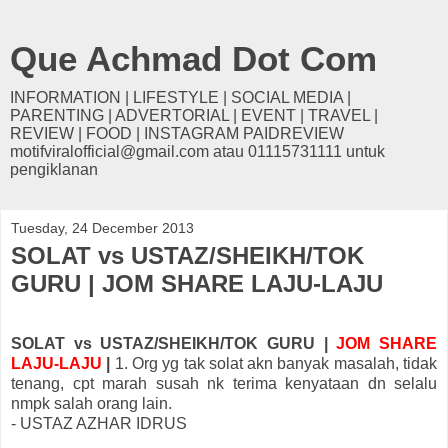
Que Achmad Dot Com
INFORMATION | LIFESTYLE | SOCIAL MEDIA |
PARENTING | ADVERTORIAL | EVENT | TRAVEL |
REVIEW | FOOD | INSTAGRAM PAIDREVIEW
motifviralofficial@gmail.com atau 01115731111 untuk
pengiklanan
Tuesday, 24 December 2013
SOLAT vs USTAZ/SHEIKH/TOK
GURU | JOM SHARE LAJU-LAJU
SOLAT vs USTAZ/SHEIKH/TOK GURU |
JOM SHARE
LAJU-LAJU
|
1. Org yg tak solat akn banyak masalah, tidak
tenang, cpt marah susah nk terima kenyataan dn selalu
nmpk salah orang lain.
- USTAZ AZHAR IDRUS