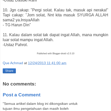
-Ustaz Dasuki Rani
10. Jgn cakap: "Pergi solat. Kalau tak, masuk api neraka!"
Tapi cakap: "Jom solat, Nnt kita masuk SYURGA ALLAH
sama2 ya.InsyaAllah
- TG Harun Din"
11. Kalau dalam solat tak dapat ingat Allah, mana mungkin
luar solat mampu ingat Allah.
-Ustaz Pahrol.
Published with Blogger-droid v2.0.10
Que Achmad
at
12/24/2013 11:41:00 am
Share
No comments:
Post a Comment
"Semua artikel dalam blog ini dikongsikan untuk
tujuan ilmu pengetahuan dan masih boleh