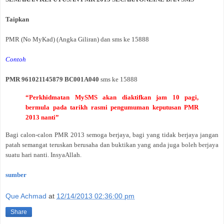
Taipkan
PMR (No MyKad) (Angka Giliran) dan sms ke 15888
Contoh
PMR 961021145879 BC001A040
sms ke 15888
“Perkhidmatan MySMS akan diaktifkan jam 10 pagi,
bermula pada tarikh rasmi pengumuman
keputusan PMR
2013
nanti”
Bagi calon-calon PMR 2013 semoga berjaya, bagi yang tidak berjaya jangan
patah semangat teruskan berusaha dan buktikan yang anda juga boleh berjaya
suatu hari nanti. InsyaAllah.
sumber
Que Achmad
at
12/14/2013 02:36:00 pm
Share