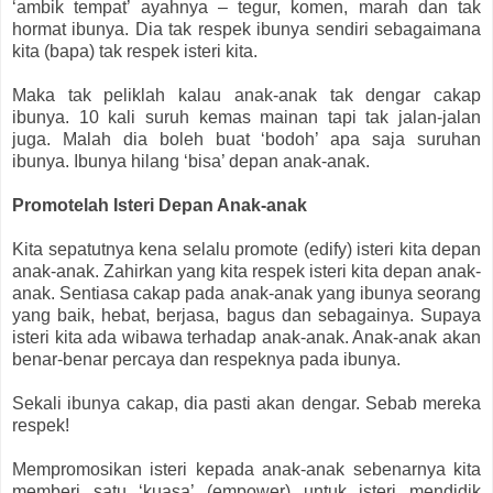
‘ambik tempat’ ayahnya – tegur, komen, marah dan tak
hormat ibunya. Dia tak respek ibunya sendiri sebagaimana
kita (bapa) tak respek isteri kita.
Maka tak peliklah kalau anak-anak tak dengar cakap
ibunya. 10 kali suruh kemas mainan tapi tak jalan-jalan
juga. Malah dia boleh buat ‘bodoh’ apa saja suruhan
ibunya. Ibunya hilang ‘bisa’ depan anak-anak.
Promotelah Isteri Depan Anak-anak
Kita sepatutnya kena selalu promote (edify) isteri kita depan
anak-anak. Zahirkan yang kita respek isteri kita depan anak-
anak. Sentiasa cakap pada anak-anak yang ibunya seorang
yang baik, hebat, berjasa, bagus dan sebagainya. Supaya
isteri kita ada wibawa terhadap anak-anak. Anak-anak akan
benar-benar percaya dan respeknya pada ibunya.
Sekali ibunya cakap, dia pasti akan dengar. Sebab mereka
respek!
Mempromosikan isteri kepada anak-anak sebenarnya kita
memberi satu ‘kuasa’ (empower) untuk isteri mendidik