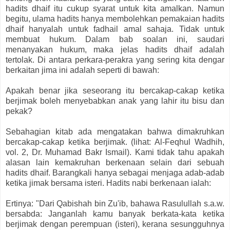
hadits dhaif itu cukup syarat untuk kita amalkan. Namun
begitu, ulama hadits hanya membolehkan pemakaian hadits
dhaif hanyalah untuk fadhail amal sahaja. Tidak untuk
membuat hukum. Dalam bab soalan ini, saudari
menanyakan hukum, maka jelas hadits dhaif adalah
tertolak. Di antara perkara-perakra yang sering kita dengar
berkaitan jima ini adalah seperti di bawah:
Apakah benar jika seseorang itu bercakap-cakap ketika
berjimak boleh menyebabkan anak yang lahir itu bisu dan
pekak?
Sebahagian kitab ada mengatakan bahwa dimakruhkan
bercakap-cakap ketika berjimak. (lihat: Al-Feqhul Wadhih,
vol. 2, Dr. Muhamad Bakr Ismail). Kami tidak tahu apakah
alasan lain kemakruhan berkenaan selain dari sebuah
hadits dhaif. Barangkali hanya sebagai menjaga adab-adab
ketika jimak bersama isteri. Hadits nabi berkenaan ialah:
Ertinya: "Dari Qabishah bin Zu'ib, bahawa Rasulullah s.a.w.
bersabda: Janganlah kamu banyak berkata-kata ketika
berjimak dengan perempuan (isteri), kerana sesungguhnya