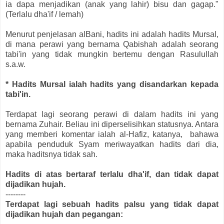
ia dapa menjadikan (anak yang lahir) bisu dan gagap."
(Terlalu dha'if / lemah)
Menurut penjelasan alBani, hadits ini adalah hadits Mursal,
di mana perawi yang bernama Qabishah adalah seorang
tabi'in yang tidak mungkin bertemu dengan Rasulullah
s.a.w.
* Hadits Mursal ialah hadits yang disandarkan kepada
tabi'in.
Terdapat lagi seorang perawi di dalam hadits ini yang
bernama Zuhair. Beliau ini diperselisihkan statusnya. Antara
yang memberi komentar ialah al-Hafiz, katanya, bahawa
apabila penduduk Syam meriwayatkan hadits dari dia,
maka haditsnya tidak sah.
Hadits di atas bertaraf terlalu dha'if, dan tidak dapat
dijadikan hujah.
--------
Terdapat lagi sebuah hadits palsu yang tidak dapat
dijadikan hujah dan pegangan: