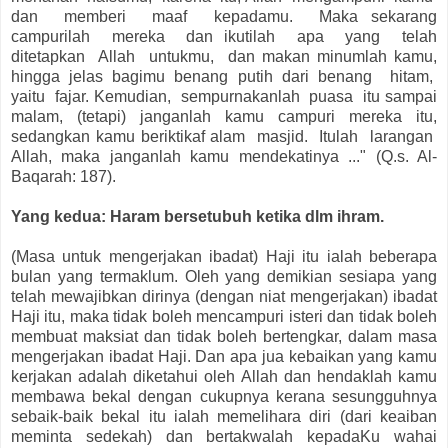
dan memberi maaf kepadamu. Maka sekarang
campurilah mereka dan ikutilah apa yang telah
ditetapkan Allah untukmu, dan makan minumlah kamu,
hingga jelas bagimu benang putih dari benang hitam,
yaitu fajar. Kemudian, sempurnakanlah puasa itu sampai
malam, (tetapi) janganlah kamu campuri mereka itu,
sedangkan kamu beriktikaf alam masjid. Itulah larangan
Allah, maka janganlah kamu mendekatinya ..." (Q.s. Al-
Baqarah: 187).
Yang kedua: Haram bersetubuh ketika dlm ihram.
(Masa untuk mengerjakan ibadat) Haji itu ialah beberapa
bulan yang termaklum. Oleh yang demikian sesiapa yang
telah mewajibkan dirinya (dengan niat mengerjakan) ibadat
Haji itu, maka tidak boleh mencampuri isteri dan tidak boleh
membuat maksiat dan tidak boleh bertengkar, dalam masa
mengerjakan ibadat Haji. Dan apa jua kebaikan yang kamu
kerjakan adalah diketahui oleh Allah dan hendaklah kamu
membawa bekal dengan cukupnya kerana sesungguhnya
sebaik-baik bekal itu ialah memelihara diri (dari keaiban
meminta sedekah) dan bertakwalah kepadaKu wahai