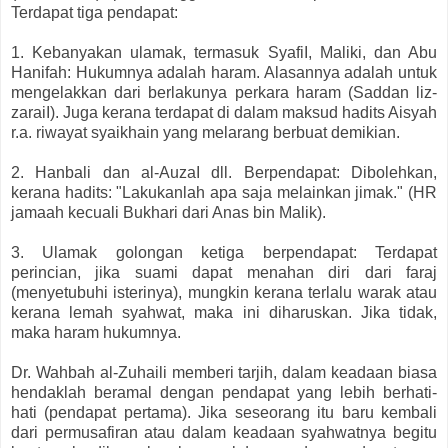
Terdapat tiga pendapat:
1. Kebanyakan ulamak, termasuk SyafiI, Maliki, dan Abu
Hanifah: Hukumnya adalah haram. Alasannya adalah untuk
mengelakkan dari berlakunya perkara haram (Saddan liz-
zaraiI). Juga kerana terdapat di dalam maksud hadits Aisyah
r.a. riwayat syaikhain yang melarang berbuat demikian.
2. Hanbali dan al-AuzaI dll. Berpendapat: Dibolehkan,
kerana hadits: "Lakukanlah apa saja melainkan jimak." (HR
jamaah kecuali Bukhari dari Anas bin Malik).
3. Ulamak golongan ketiga berpendapat: Terdapat
perincian, jika suami dapat menahan diri dari faraj
(menyetubuhi isterinya), mungkin kerana terlalu warak atau
kerana lemah syahwat, maka ini diharuskan. Jika tidak,
maka haram hukumnya.
Dr. Wahbah al-Zuhaili memberi tarjih, dalam keadaan biasa
hendaklah beramal dengan pendapat yang lebih berhati-
hati (pendapat pertama). Jika seseorang itu baru kembali
dari permusafiran atau dalam keadaan syahwatnya begitu