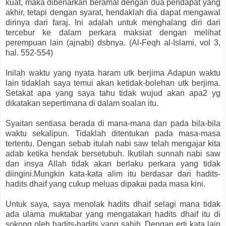
kuat, maka dibenarkan beramal dengan dua pendapat yang
akhir, tetapi dengan syarat, hendaklah dia dapat mengawal
dirinya dari faraj. Ini adalah untuk menghalang diri dari
tercebur ke dalam perkara maksiat dengan melihat
perempuan lain (ajnabi) dsbnya. (Al-Feqh al-Islami, vol 3,
hal. 552-554)
Inilah waktu yang nyata haram utk berjima Adapun waktu
lain tidaklah saya temui akan ketidak-bolehan utk berjima.
Setakat apa yang saya tahu tidak wujud akan apa2 yg
dikatakan sepertimana di dalam soalan itu.
Syaitan sentiasa berada di mana-mana dan pada bila-bila
waktu sekalipun. Tidaklah ditentukan pada masa-masa
tertentu. Dengan sebab itulah nabi saw telah mengajar kita
adab ketika hendak bersetubuh. Ikutilah sunnah nabi saw
dan insya Allah tidak akan berlaku perkara yang tidak
diingini.Mungkin kata-kata alim itu berdasar dari hadits-
hadits dhaif yang cukup meluas dipakai pada masa kini.
Untuk saya, saya menolak hadits dhaif selagi mana tidak
ada ulama muktabar yang mengatakan hadits dhaif itu di
sokong oleh hadits-hadits yang sahih. Dengan erti kata lain