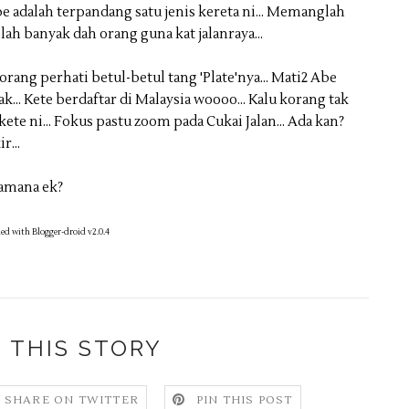
be adalah terpandang satu jenis kereta ni... Memanglah
ah banyak dah orang guna kat jalanraya...
ang perhati betul-betul tang 'Plate'nya... Mati2 Abe
ak... Kete berdaftar di Malaysia woooo... Kalu korang tak
te ni... Fokus pastu zoom pada Cukai Jalan... Ada kan?
r...
camana ek?
ed with Blogger-droid v2.0.4
 THIS STORY
SHARE ON TWITTER
PIN THIS POST