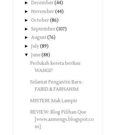
►
December
(44)
►
November
(44)
►
October
(86)
►
September
(107)
►
August
(76)
►
July
(89)
▼
June
(88)
Perlukah kereta berBau
WANGI?
Selamat Pengantin Baru -
FARID & FARHANIM
MISTERI: Mak Lampir
REVIEW: Blog Pilihan Que
[www.azmengs.blogspot.co
m]