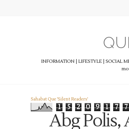
QU
INFORMATION | LIFESTYLE | SOCIAL M
mot
Sahabat Que 'Silent Readers'
1
5
2
0
9
1
7
7
Abg Polis, A