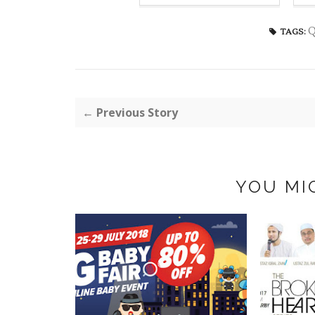
Q
TAGS:
← Previous Story
YOU MI