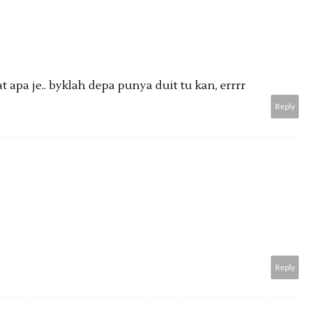
 apa je.. byklah depa punya duit tu kan, errrr
Reply
Reply