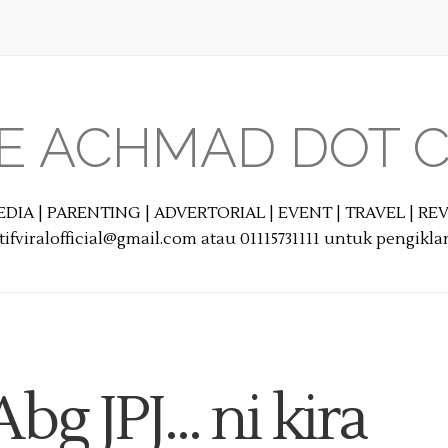
E ACHMAD DOT 
EDIA | PARENTING | ADVERTORIAL | EVENT | TRAVEL | R
ifviralofficial@gmail.com atau 01115731111 untuk pengikl
bg JPJ... ni kira