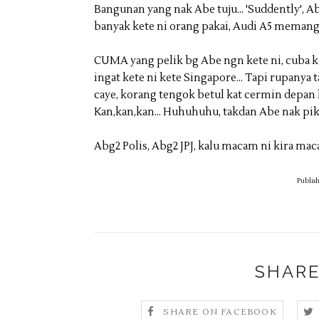
Bangunan yang nak Abe tuju... 'Suddently', A
banyak kete ni orang pakai, Audi A5 memangl
CUMA yang pelik bg Abe ngn kete ni, cuba kor
ingat kete ni kete Singapore... Tapi rupanya t
caye, korang tengok betul kat cermin depan ke
Kan,kan,kan... Huhuhuhu, takdan Abe nak piki
Abg2 Polis, Abg2 JPJ, kalu macam ni kira ma
Publish
SHARE
SHARE ON FACEBOOK