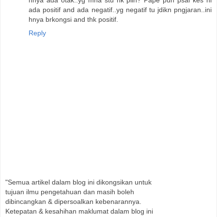
hnya ada otak..yg mna stu nk plih? Pape pun psal kes ni
ada positif and ada negatif..yg negatif tu jdikn pngjaran..ini
hnya brkongsi and thk positif.
Reply
"Semua artikel dalam blog ini dikongsikan untuk
tujuan ilmu pengetahuan dan masih boleh
dibincangkan & dipersoalkan kebenarannya.
Ketepatan & kesahihan maklumat dalam blog ini