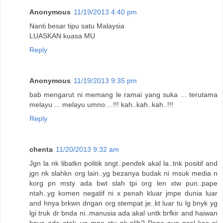
Anonymous
11/19/2013 4:40 pm
Nanti besar tipu satu Malaysia
LUASKAN kuasa MU
Reply
Anonymous
11/19/2013 9:35 pm
bab mengarut ni memang le ramai yang suka ... terutama
melayu ... melayu umno....!!! kah..kah..kah..!!!
Reply
chenta
11/20/2013 9:32 am
Jgn la nk libatkn politik sngt..pendek akal la..tnk positif and
jgn nk slahkn org lain..yg bezanya budak ni msuk media n
korg pn msty ada bwt slah tpi org len xtw pun..pape
ntah..yg komen negatif ni x penah kluar jmpe dunia luar
and hnya brkwn dngan org stempat je..kt luar tu lg bnyk yg
lgi truk dr bnda ni..manusia ada akal untk brfkir and haiwan