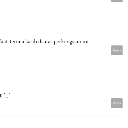
t, terima kasih di atas perkongsian ini...
Reply
g ^_^
Reply