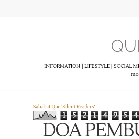
QU
INFORMATION | LIFESTYLE | SOCIAL M
mot
Sahabat Que 'Silent Readers'
1
5
2
1
4
9
5
4
DOA PEMB