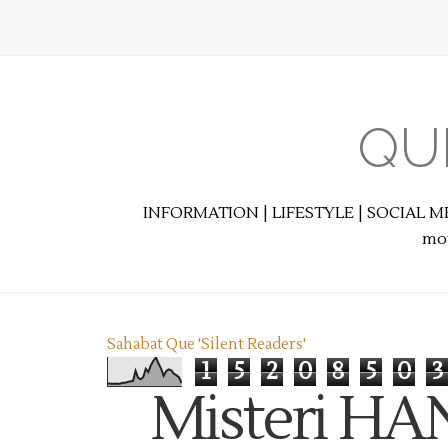
QU
INFORMATION | LIFESTYLE | SOCIAL M
mot
Sahabat Que 'Silent Readers'
1
5
2
0
8
5
0
3
Misteri HA