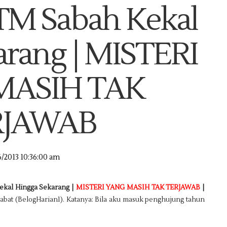
M Sabah Kekal
arang | MISTERI
MASIH TAK
RJAWAB
6/2013 10:36:00 am
kal Hingga Sekarang |
MISTERI YANG MASIH TAK TERJAWAB
|
abat (BelogHarian1). Katanya: Bila aku masuk penghujung tahun