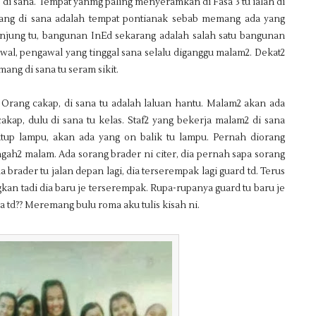
 di sana. Tempat yanmg paling menyeramkan di Fasa 3 tu ialah di
yang di sana adalah tempat pontianak sebab memang ada yang
anjung tu, bangunan InEd sekarang adalah salah satu bangunan
wal, pengawal yang tinggal sana selalu diganggu malam2. Dekat2
ang di sana tu seram sikit.
ang cakap, di sana tu adalah laluan hantu. Malam2 akan ada
cakap, dulu di sana tu kelas. Staf2 yang bekerja malam2 di sana
tup lampu, akan ada yang on balik tu lampu. Pernah diorang
ngah2 malam. Ada sorang brader ni citer, dia pernah sapa sorang
a brader tu jalan depan lagi, dia terserempak lagi guard td. Terus
kan tadi dia baru je terserempak. Rupa-rupanya guard tu baru je
a td?? Meremang bulu roma aku tulis kisah ni.