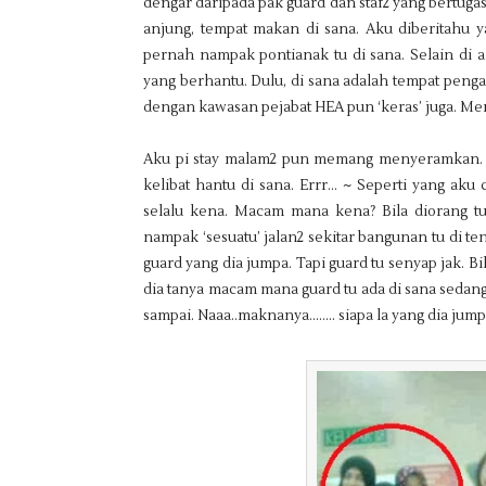
dengar daripada pak guard dan staf2 yang bertugas
anjung, tempat makan di sana. Aku diberitahu 
pernah nampak pontianak tu di sana. Selain di 
yang berhantu. Dulu, di sana adalah tempat penga
dengan kawasan pejabat HEA pun ‘keras’ juga. Mem
Aku pi stay malam2 pun memang menyeramkan. Or
kelibat hantu di sana. Errr… ~ Seperti yang aku 
selalu kena. Macam mana kena? Bila diorang tu
nampak ‘sesuatu’ jalan2 sekitar bangunan tu di te
guard yang dia jumpa. Tapi guard tu senyap jak. Bil
dia tanya macam mana guard tu ada di sana sedang
sampai. Naaa..maknanya…….. siapa la yang dia jump