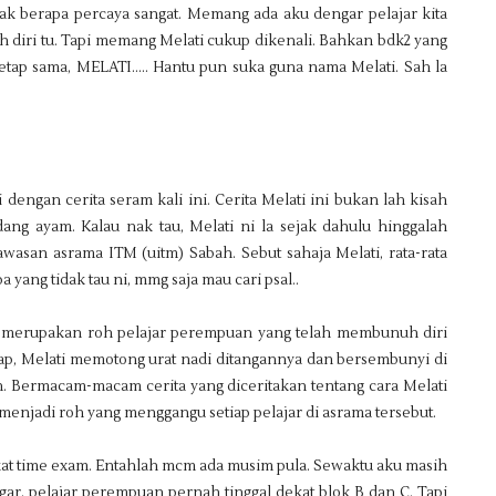
u tak berapa percaya sangat. Memang ada aku dengar pelajar kita
uh diri tu. Tapi memang Melati cukup dikenali. Bahkan bdk2 yang
 tetap sama, MELATI….. Hantu pun suka guna nama Melati. Sah la
dengan cerita seram kali ini. Cerita Melati ini bukan lah kisah
dang ayam. Kalau nak tau, Melati ni la sejak dahulu hinggalah
wasan asrama ITM (uitm) Sabah. Sebut sahaja Melati, rata-rata
yang tidak tau ni, mmg saja mau cari psal..
ni merupakan roh pelajar perempuan yang telah membunuh diri
kap, Melati memotong urat nadi ditangannya dan bersembunyi di
un. Bermacam-macam cerita yang diceritakan tentang cara Melati
n menjadi roh yang menggangu setiap pelajar di asrama tersebut.
dekat time exam. Entahlah mcm ada musim pula. Sewaktu aku masih
ar, pelajar perempuan pernah tinggal dekat blok B dan C. Tapi