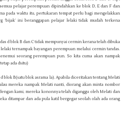
li, semua pelajar perempuan dipindahkan ke blok D, E dan F dan
ama pada waktu itu, pertukaran tempat perlu bagi mengelakkan
yg ‘bijak’ ini beranggapan pelajar lelaki tidak mudah terkena
das d blok B dan C tidak mempunyai cermin kerana telah dibuka
 lelaki ternampak bayangan perempuan melalui cermin tandas.
k menemui seorang perempuan pun. So kita cuma akan nampak
tetap ada dsitu)
d blok B(satu blok asrama la). Apabila diceritakan tentang Melati
alau mereka nampak Melati nanti, diorang akan minta nombor
dengan kami, mereka kononnya telah diganggu oleh Melati dan
eka ditampar dan ada pula katil bergegar seolah olah ada orang