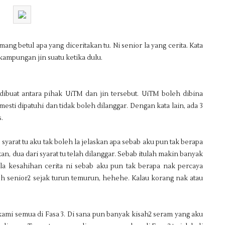
ng betul apa yang diceritakan tu. Ni senior la yang cerita. Kata
ampungan jin suatu ketika dulu.
dibuat antara pihak UiTM dan jin tersebut. UiTM boleh dibina
esti dipatuhi dan tidak boleh dilanggar. Dengan kata lain, ada 3
.
syarat tu aku tak boleh la jelaskan apa sebab aku pun tak berapa
kan, dua dari syarat tu telah dilanggar. Sebab itulah makin banyak
la kesahihan cerita ni sebab aku pun tak berapa nak percaya
leh senior2 sejak turun temurun, hehehe. Kalau korang nak atau
 kami semua di Fasa 3. Di sana pun banyak kisah2 seram yang aku