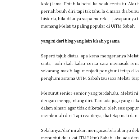
kolej lama. Entah la betul ka xdak cerita tu. Ak
pernah buuh diri, tapi tak tahu la d mana dia bun
histeria, bila ditanya siapa mereka, jawapannya
memang Melati tu paling popular di UiTM Sabah.
yang ni dari blog yang lain kisah yg sama
Seperti tajuk diatas, apa kena mengenanya Melati 
cinta, jauh skali kalau cerita cara memasak ren
sekarang masih lagi menjadi penghuni tetap d ka
penghuni asrama UiTM Sabah tau sapa Melati. Siapa 
Menurut senior-senior yang terdahulu, Melati 
dengan menggantung diri. Tapi ada juga yang ca
dalam almari agar tidak diketahui oleh sesiapap
membunuh diri. Tapi realitinya, dia tetap mati da
Selalunya..’dia’ ini akan mengacau bila tibanya 
menuntut dulu kat ITM(Uitm) Sabah, aku ada deng