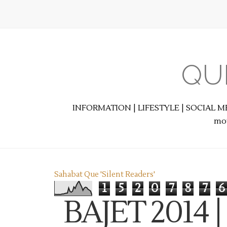
QU
INFORMATION | LIFESTYLE | SOCIAL M
mot
Sahabat Que 'Silent Readers'
1
5
2
0
7
8
7
6
BAJET 2014 |