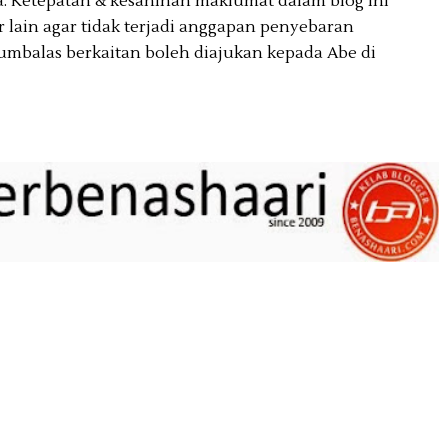
. Ketepatan & kesahihan maklumat dalam blog ini
lain agar tidak terjadi anggapan penyebaran
umbalas berkaitan boleh diajukan kepada Abe di