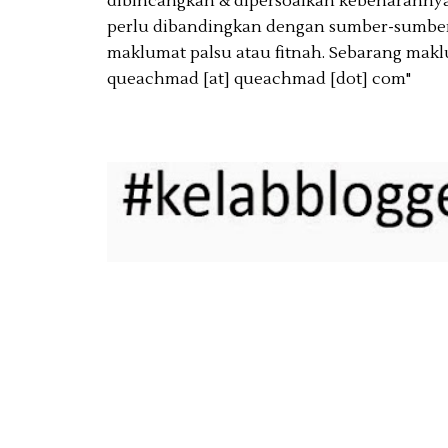
dibincangkan & dipersoalkan kebenarannya
perlu dibandingkan dengan sumber-sumber 
maklumat palsu atau fitnah. Sebarang makl
queachmad [at] queachmad [dot] com"