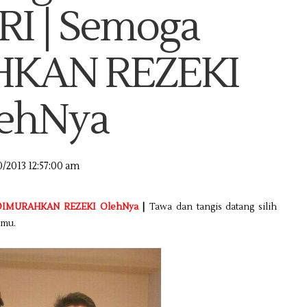
I | Semoga
KAN REZEKI
ehNya
0/2013 12:57:00 am
DIMURAHKAN REZEKI OlehNya
|
Tawa dan tangis datang silih
pmu.