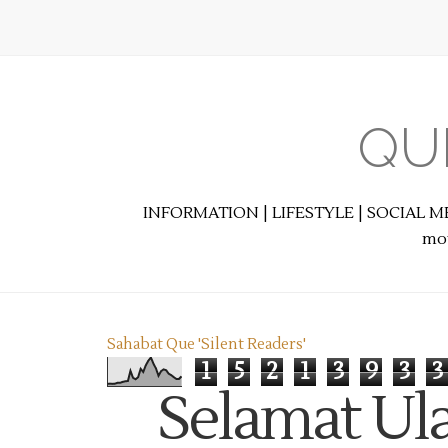
QU
INFORMATION | LIFESTYLE | SOCIAL M
mot
Sahabat Que 'Silent Readers'
1
5
2
1
3
9
3
3
Selamat U