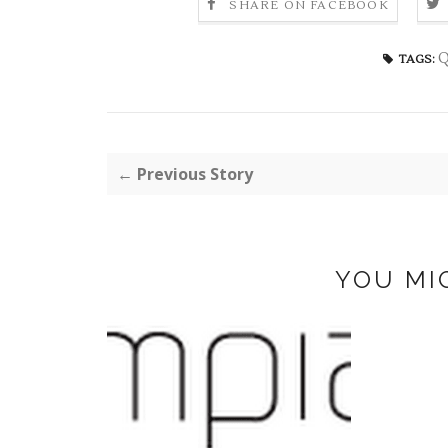
SHARE ON FACEBOOK
Q
TAGS:
← Previous Story
YOU MI