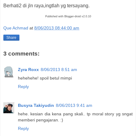
Berhati2 di jln raya,ingtlah yg tersayang.
Published with Blogger-droid v2.0.10
Que Achmad
at
8/06/2013 08:44:00 am
Share
3 comments:
Zyra Roxx
8/06/2013 8:51 am
hehehehe! spoil betul mimpi
Reply
Busyra Takiyudin
8/06/2013 9:41 am
hehe. kesian dia kena pang skali.. tp moral story yg sngat
memberi pengajaran. :)
Reply