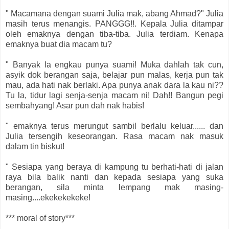
" Macamana dengan suami Julia mak, abang Ahmad?" Julia
masih terus menangis. PANGGG!!. Kepala Julia ditampar
oleh emaknya dengan tiba-tiba. Julia terdiam. Kenapa
emaknya buat dia macam tu?
" Banyak la engkau punya suami! Muka dahlah tak cun,
asyik dok berangan saja, belajar pun malas, kerja pun tak
mau, ada hati nak berlaki. Apa punya anak dara la kau ni??
Tu la, tidur lagi senja-senja macam ni! Dah!! Bangun pegi
sembahyang! Asar pun dah nak habis!
" emaknya terus merungut sambil berlalu keluar...... dan
Julia tersengih keseorangan. Rasa macam nak masuk
dalam tin biskut!
" Sesiapa yang beraya di kampung tu berhati-hati di jalan
raya bila balik nanti dan kepada sesiapa yang suka
berangan, sila minta lempang mak masing-
masing....ekekekekeke!
*** moral of story***