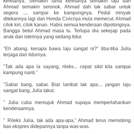
keretanya. Semakin lama keretanya semakin laju dan
Ahmad semakin seronok. Ahmad dah tak sabar untuk
segera .... sampai ke kampungnya. Pedal minyak
ditekannya lagi dan Honda Civicnya mula memecut. Ahmad
cilok kiri, cilok kanan. Habis semua kenderaan dipotongnya.
Bangga betul Ahmad masa tu. Terlupa dia sekejap pada
anak dan isterinya yang sedang tidur.
"Eh abang, kenapa bawa laju sangat ni?" tiba-tiba Julia
terjaga dari tidurnya.
"Tak ada apa la sayang, rileks... cepat sikit kita sampai
kampung nanti."
"Sabar bang, sabar. Biar lambat tak apa.... jangan laju
sangat bang, Julia takut.
" Julia cuba memujuk Ahmad supaya memperlahankan
kenderaannya.
" Rileks Julia, tak ada apa-apa," Ahmad terus memotong
bas ekspres didepannya tanpa was-was.