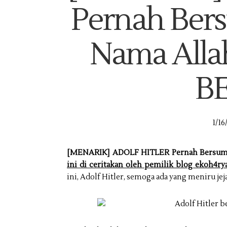
Pernah Ber
Nama Allah
B
1/16
[MENARIK] ADOLF HITLER Pernah Bersum
ini di ceritakan oleh pemilik blog ekoh4r
ini, Adolf Hitler, semoga ada yang meniru je