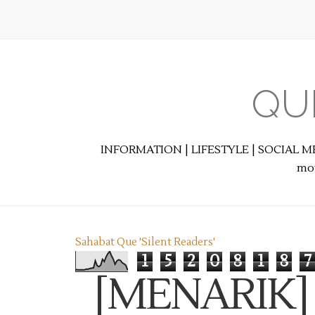
QU
INFORMATION | LIFESTYLE | SOCIAL M
mot
Sahabat Que 'Silent Readers'
1
5
2
0
8
1
8
7
[MENARIK]