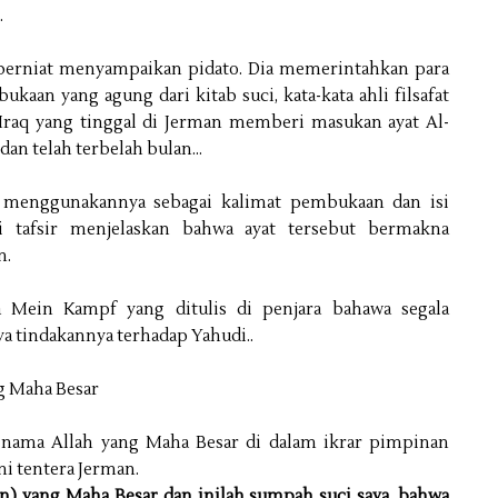
.
r berniat menyampaikan pidato. Dia memerintahkan para
aan yang agung dari kitab suci, kata-kata ahli filsafat
n Iraq yang tinggal di Jerman memberi masukan ayat Al-
 dan telah terbelah bulan…
n menggunakannya sebagai kalimat pembukaan dan isi
 tafsir menjelaskan bahwa ayat tersebut bermakna
m.
a Mein Kampf yang ditulis di penjara bahawa segala
a tindakannya terhadap Yahudi..
g Maha Besar
nama Allah yang Maha Besar di dalam ikrar pimpinan
mi tentera Jerman.
) yang Maha Besar dan inilah sumpah suci saya, bahwa