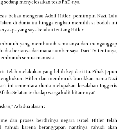
ng sedang menyelesaikan tesis PhD-nya.
esis beliau mengenai Adolf Hitler, pemimpin Nazi. Lalu
 Islam di dunia ini hingga engkau memilih si bodoh ini
anya apa yang saya ketahui tentang Hitler.
g pembunuh yang membunuh semuanya dan menganggap
alu dia bertanya darimana sumber saya. Dari TV tentunya,
r membunuh semua manusia.
ris telah melakukan yang lebih keji dari itu. Pihak Jepun
 menghukum Hitler dan memburuk-burukkan nama Nazi
ari ini sementara dunia melupakan kesalahan Inggeris
Afrika Selatan terhadap warga kulit hitam-nya?
kan,” Ada dua alasan :
sme dan proses berdirinya negara Israel. Hitler telah
 Yahudi karena beranggapan nantinya Yahudi akan