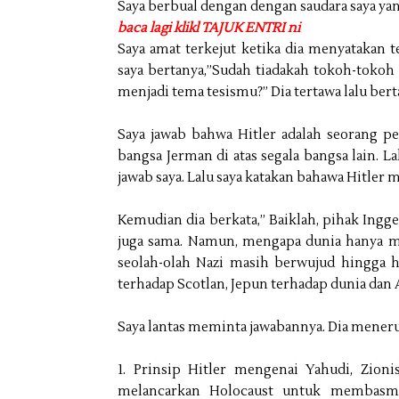
Saya berbual dengan dengan saudara saya ya
baca lagi klikl TAJUK ENTRI ni
Saya amat terkejut ketika dia menyatakan t
saya bertanya,”Sudah tiadakah tokoh-tokoh
menjadi tema tesismu?” Dia tertawa lalu bert
Saya jawab bahwa Hitler adalah seoran
bangsa Jerman di atas segala bangsa lain. L
jawab saya. Lalu saya katakan bahawa Hitle
Kemudian dia berkata,” Baiklah, pihak Ingge
juga sama. Namun, mengapa dunia hanya
seolah-olah Nazi masih berwujud hingga h
terhadap Scotlan, Jepun terhadap dunia dan 
Saya lantas meminta jawabannya. Dia menerus
1. Prinsip Hitler mengenai Yahudi, Zioni
melancarkan Holocaust untuk membasmi