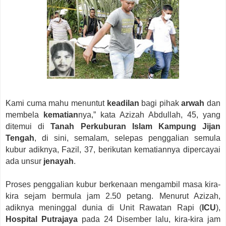
Kami cuma mahu menuntut
keadilan
bagi pihak
arwah
dan
membela
kematian
nya,” kata Azizah Abdullah, 45, yang
ditemui di
Tanah Perkuburan Islam Kampung Jijan
Tengah
, di sini, semalam, selepas penggalian semula
kubur adiknya, Fazil, 37, berikutan kematiannya dipercayai
ada unsur
jenayah
.
Proses penggalian kubur berkenaan mengambil masa kira-
kira sejam bermula jam 2.50 petang.
Menurut Azizah,
adiknya meninggal dunia di Unit Rawatan Rapi (
ICU
),
Hospital Putrajaya
pada 24 Disember lalu, kira-kira jam