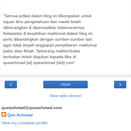
"Semua artikel dalam blog ini dikongsikan untuk
tujuan ilmu pengetahuan dan masih boleh
dibincangkan & dipersoalkan kebenarannya.
Ketepatan & kesahihan maklumat dalam blog ini
perlu dibandingkan dengan sumber-sumber lain
agar tidak terjadi anggapan penyebaran maklumat
palsu atau fitnah. Sebarang maklumbalas
berkaitan boleh diajukan kepada Abe di
queachmad [at] queachmad [dot] com"
‹
›
Home
View web version
queachmad@queachmad.com
Que Achmad
View my complete profile