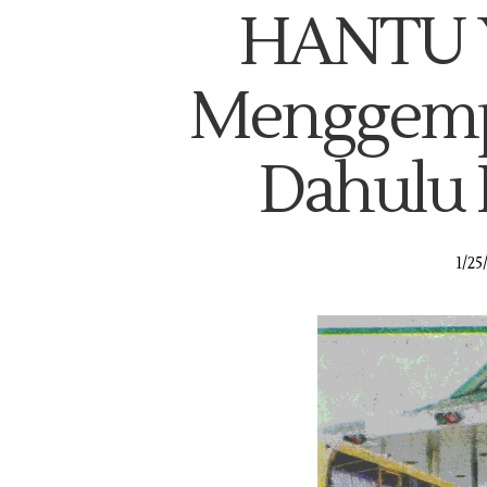
HANTU Y
Menggemp
Dahulu 
1/25