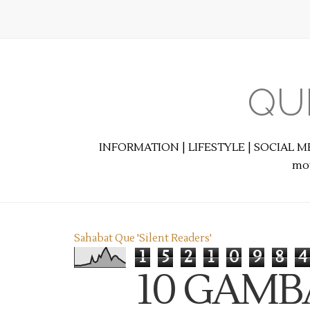
QU
INFORMATION | LIFESTYLE | SOCIAL M
mot
Sahabat Que 'Silent Readers'
1
5
2
1
0
9
8
4
10 GAMB