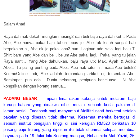
Salam Ahad
Raya dah nak dekat, mungkin masing2 dah beli baju raya dah kot... Pada
Abe, Abe hanya pakai baju tahun lepas je. Abe tak kisah sangat bab
berpakaian ni, Abe ok je pakai apa2 pun. Lagipun ada selai lagi baju T-
Shirt baru yang Abe dah beli, belum Abe pakai lagi.. Pakai yang tu jelah
Raya nanti.. Yang Abe dahulukan, baju raya utk Mak, Ayah & Adik2
Abe... Tu
p
aling penting pada
Abe
..
Abe nak citer ni, masa Abe belek2
KosmoOnline tadi, Abe adalah terpandang artikel ni, tersentap Abe.
Bersimpati pun ada... Dunia sekarang, penipuan berleluasa... Ni Abe
kongsikan dengan korang semua...
PADANG BESAR
– Impian lima rakan sekerja untuk melaram baju
kurung baharu yang didakwa dibeli melalui sebuah kedai pakaian di
laman sosial, Facebook bagi menyambut Aidilfitri nanti berkecai setelah
pakaian yang dipesan tidak diterima.
Kesemua mereka bertugas di
sebuah institut pengajian tinggi di sini kerugian RM520 berikutan 10
pasang baju kurung yang dipesan itu tidak diterima selepas membuat
bayaran pada 19 Julai lalu.Seorang mangsa, Nohasihida Mat Yazid, 26,