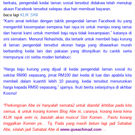
berkata, pengendali kedai laman sosial tersebut didakwa telah menutup
akaun Facebook tersebut selepas dua hari membuat bayaran.
baca lagi
KLIK SINI
“Kami amat terkilan dengan taktik pengendali laman Facebook itu yang
mengambil kesempatan sempena hari raya ini untuk menipu orang ramai
dan hasrat kami untuk membeli baju raya tidak kesampaian,” katanya di
sini semalam.
Menurut Nohashida, dia tertarik untuk membeli baju kurung
di laman pengendali tersebut ekoran harga yang ditawarkan murah
berbanding kedai lain dan pakaian yang ditonjolkan itu cantik serta
mempunyai ciri serba moden berlabuci.
“Harga baju kurung yang dijual di kedai pengendali laman sosial itu
sekitar RM90 sepasang, jimat RM100 dari kedai di luar dan apabila kita
membeli dalam kuantiti lebih 10 pasang, kedai tersebut menurunkan
harga kepada RM50 sepasang,” ujarnya.
Ikuti berita selanjutnya di akhbar
Kosmo!
*Perkongsian Abe ini hanyalah semata2 untuk diambil ikhtibar pada kita
semua, & untuk korang komen Blog Abe ni, caranya, korang kena kena
KLIK tajuk entri ni, barulah akan muncul Slot Komen... Pastu korang
tinggalkan Komen ye... Tq.
Pada yang masih belum lagi jadi Sahabat
Abe, silalah jadi Sahabat Abe di
www.queachmad.com
....