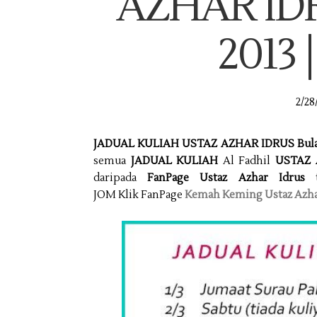
AZHAR IDR
2013 
2/28
JADUAL KULIAH USTAZ AZHAR IDRUS Bulan
semua
JADUAL KULIAH
Al Fadhil
USTAZ 
daripada
FanPage Ustaz Azhar Idrus
t
JOM
Klik
FanPage
Kemah Keming Ustaz Azhar