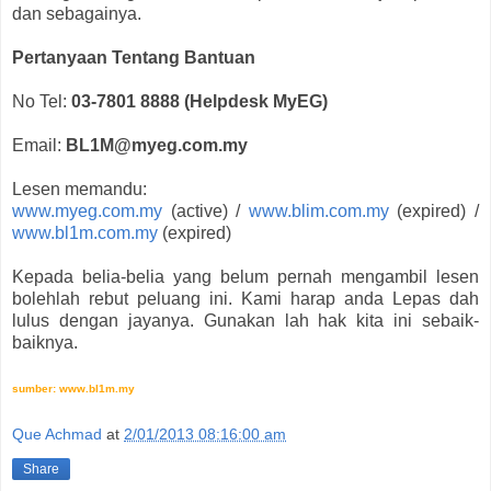
dan sebagainya.
Pertanyaan Tentang Bantuan
No Tel:
03-7801 8888 (Helpdesk MyEG)
Email:
BL1M@myeg.com.my
Lesen memandu:
www.myeg.com.my
(active) /
www.blim.com.my
(expired) /
www.bl1m.com.my
(expired)
Kepada belia-belia yang belum pernah mengambil lesen
bolehlah rebut peluang ini. Kami harap anda Lepas dah
lulus dengan jayanya. Gunakan lah hak kita ini sebaik-
baiknya.
sumber: www.bl1m.my
Que Achmad
at
2/01/2013 08:16:00 am
Share