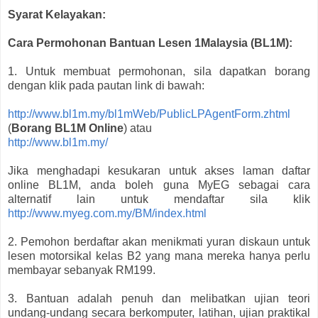
Syarat Kelayakan:
Cara Permohonan Bantuan Lesen 1Malaysia (BL1M):
1. Untuk membuat permohonan, sila dapatkan borang
dengan klik pada pautan link di bawah:
http://www.bl1m.my/bl1mWeb/PublicLPAgentForm.zhtml
(
Borang BL1M Online
) atau
http://www.bl1m.my/
Jika menghadapi kesukaran untuk akses laman daftar
online BL1M, anda boleh guna MyEG sebagai cara
alternatif lain untuk mendaftar sila klik
http://www.myeg.com.my/BM/index.html
2. Pemohon berdaftar akan menikmati yuran diskaun untuk
lesen motorsikal kelas B2 yang mana mereka hanya perlu
membayar sebanyak RM199.
3. Bantuan adalah penuh dan melibatkan ujian teori
undang-undang secara berkomputer, latihan, ujian praktikal