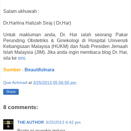
Salam ukhuwah :
Dr.Harlina Halizah Siraj ( Dr.Har)
Untuk makluman anda, Dr. Har ialah seorang Pakar
Perunding Obstetriks & Ginekologi di Hospital Universiti
Kebangsaan Malaysia (HUKM) dan Naib Presiden Jemaah
Islah Malaysia (JIM). Jika anda ingin membaca blog Dr. Har,
sila ke
sini
.
Sumber -
Beautifulnara
Que Achmad
at
3/25/2013 05:56:00 pm
Share
8 comments:
THE AUTHOR
3/25/2013 4:42 pm
Rozita ini mungkin terlupa..