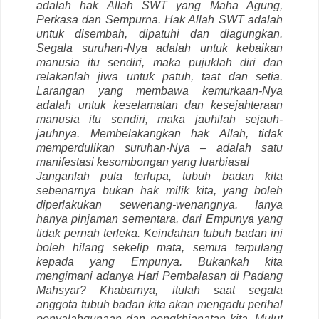
adalah hak Allah SWT yang Maha Agung,
Perkasa dan Sempurna. Hak Allah SWT adalah
untuk disembah, dipatuhi dan diagungkan.
Segala suruhan-Nya adalah untuk kebaikan
manusia itu sendiri, maka pujuklah diri dan
relakanlah jiwa untuk patuh, taat dan setia.
Larangan yang membawa kemurkaan-Nya
adalah untuk keselamatan dan kesejahteraan
manusia itu sendiri, maka jauhilah sejauh-
jauhnya. Membelakangkan hak Allah, tidak
memperdulikan suruhan-Nya – adalah satu
manifestasi kesombongan yang luarbiasa!
Janganlah pula terlupa, tubuh badan kita
sebenarnya bukan hak milik kita, yang boleh
diperlakukan sewenang-wenangnya. Ianya
hanya pinjaman sementara, dari Empunya yang
tidak pernah terleka. Keindahan tubuh badan ini
boleh hilang sekelip mata, semua terpulang
kepada yang Empunya. Bukankah kita
mengimani adanya Hari Pembalasan di Padang
Mahsyar? Khabarnya, itulah saat segala
anggota tubuh badan kita akan mengadu perihal
penyalahgunaan dan pengkhianatan kita. Mulut