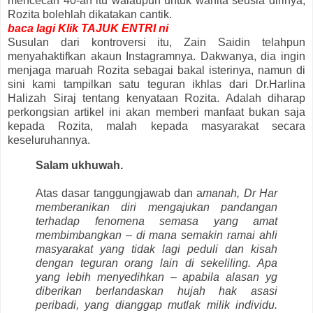
mencecah 40-an itu walaupun untuk wanita seusia dirinya,
Rozita bolehlah dikatakan cantik.
baca lagi Klik TAJUK ENTRI ni
Susulan dari kontroversi itu, Zain Saidin telahpun
menyahaktifkan akaun Instagramnya. Dakwanya, dia ingin
menjaga maruah Rozita sebagai bakal isterinya, namun di
sini kami tampilkan satu teguran ikhlas dari Dr.Harlina
Halizah Siraj tentang kenyataan Rozita. Adalah diharap
perkongsian artikel ini akan memberi manfaat bukan saja
kepada Rozita, malah kepada masyarakat secara
keseluruhannya.
Salam ukhuwah.
Atas dasar tanggungjawab dan a
manah, Dr Har
memberanikan diri mengajukan pandangan
terhadap fenomena semasa yang amat
membimbangkan – di mana semakin ramai ahli
masyarakat yang tidak lagi peduli dan kisah
dengan teguran orang lain di sekeliling. Apa
yang lebih menyedihkan – apabila alasan yg
diberikan berlandaskan hujah hak asasi
peribadi, yang dianggap mutlak milik individu.