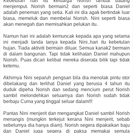
Kebetulan hari itu keluarga Norish lambat datang
menjemput. Norish bermain2 dan seperti biasa Daniel
adalah peneman yang setia. Kali ini dia agak bertindak luar
biasa, memeluk dan membelai Norish. Nini seperti biasa
akan menegah dan memisahkan pelukan itu.
Namun hari ini adalah kemuncak kepada apa yang selama
ini menjadi tanda tanya kepada Nini..hari itu kebetulan
hujan. Tiada aktiviti bermain diluar. Semua kanak2 bermain
di dalam bangunan. Tapi tidak kelihatan Daniel mahupun
Norish. Puas dicari kelibat mereka diserata bilik tapi tidak
ketemu.
Akhirnya Nini separuh pengsan bila dia menolak pintu stor
dibelakang dan terlihat Daniel yang berusia 4 tahun itu
duduk dipeha Norish dan sedang mencium perut Norish
sambil melondehkan seluarnya dan Norish sudah tidak
berbaju Cuma yang tinggal seluar dalam!!!
Pantas Nini menjerit dan mengangkat Daniel sambil Norish
menangis (mungkin terkejut kerana Nini menjerit, sebab
sebelumya dia hanya diam). Norish segera dipakaikan baju
dan Daniel juga segera di paksa memakai semula