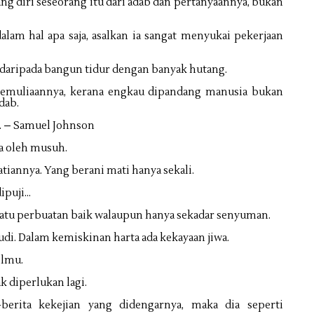
g diri seseorang itu dari adab dan pertanyaannya, bukan
alam hal apa saja, asalkan ia sangat menyukai pekerjaan
r daripada bangun tidur dengan banyak hutang.
h kemuliaannya, kerana engkau dipandang manusia bukan
dab.
g. – Samuel Johnson
ya oleh musuh.
tiannya. Yang berani mati hanya sekali.
dipuji…
suatu perbuatan baik walaupun hanya sekadar senyuman.
udi. Dalam kemiskinan harta ada kekayaan jiwa.
ilmu.
ak diperlukan lagi.
-berita kekejian yang didengarnya, maka dia seperti