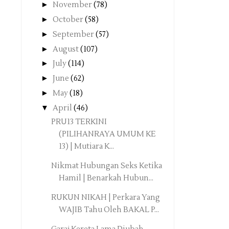
►
November
(78)
►
October
(58)
►
September
(57)
►
August
(107)
►
July
(114)
►
June
(62)
►
May
(18)
▼
April
(46)
PRU13 TERKINI
(PILIHANRAYA UMUM KE
13) | Mutiara K...
Nikmat Hubungan Seks Ketika
Hamil | Benarkah Hubun...
RUKUN NIKAH | Perkara Yang
WAJIB Tahu Oleh BAKAL P...