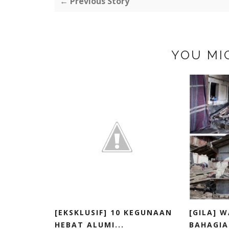
← Previous Story
YOU MI
[EKSKLUSIF] 10 KEGUNAAN
[GILA] W
HEBAT ALUMI...
BAHAGIA 