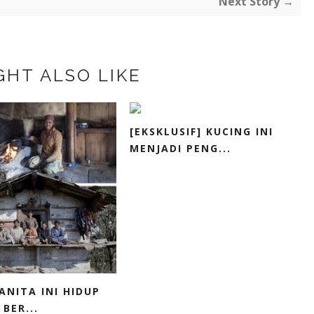
Next Story →
GHT ALSO LIKE
[EKSKLUSIF] KUCING INI
MENJADI PENG...
ANITA INI HIDUP
BER...