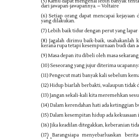
(5) Kamu dapat mengenal lebih banyak tentan
dari jawapan-jawapannya. – Voltaire
(6) Setiap orang dapat mencapai kejayaan d
yang dilakukan.
(7) Lebih baik tidur dengan perut yang lapa
(8) Jagalah dirimu baik-baik, usahakanla
kerana rupa tetapi kesempurnaan budi dan a
(9) Masa depan itu dibeli oleh masa sekaran
(10) Seseorang yang jujur diterima ucapann
(11) Pengecut mati banyak kali sebelum kema
(12) Hidup biarlah berbakti, walaupun tidak 
(13) Jangan sekali-kali kita meremehkan se
(14) Dalam kerendahan hati ada ketinggian b
(15) Dalam kesempitan hidup ada kekuasaan 
(16) Jika keadilan ditegakkan, keberanian tid
(17) Barangsiapa menyebarluaskan berita