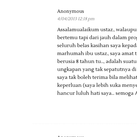
Anonymous
4/04/2013 12:18 pm
Assalamualaikum ustaz., walaupun 
bertemu tapi dari jauh dalam pr
seluruh belas kasihan saya kepada 
marhumah ibu ustaz., saya amat t
berusia 8 tahun tu..., adalah sua
ungkapan yang tak sepatutnya di 
saya tak boleh terima bila melih
keperluan (saya lebih suka meny
hancur luluh hati saya... semoga A