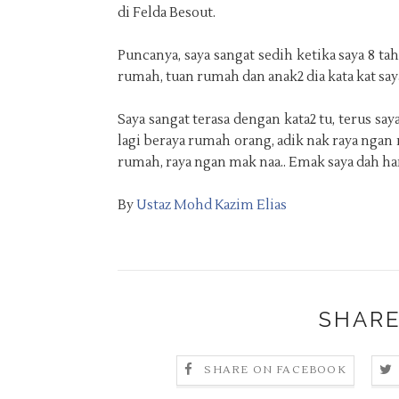
di Felda Besout.
Puncanya, saya sangat sedih ketika saya 8 ta
rumah, tuan rumah dan anak2 dia kata kat saya:
Saya sangat terasa dengan kata2 tu, terus say
lagi beraya rumah orang, adik nak raya ngan 
rumah, raya ngan mak naa.. Emak saya dah h
By
Ustaz Mohd Kazim Elias
SHARE
SHARE ON FACEBOOK