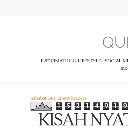
QU
INFORMATION | LIFESTYLE | SOCIAL M
mot
Sahabat Que 'Silent Readers'
1
5
2
1
4
9
1
9
KISAH NYAT