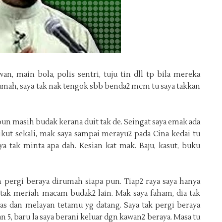
n, main bola, polis sentri, tuju tin dll tp bila mereka
umah, saya tak nak tengok sbb benda2 mcm tu saya takkan
n masih budak kerana duit tak de. Seingat saya emak ada
 ikut sekali, mak saya sampai merayu2 pada Cina kedai tu
a tak minta apa dah. Kesian kat mak. Baju, kasut, buku
 pergi beraya dirumah siapa pun. Tiap2 raya saya hanya
tak meriah macam budak2 lain. Mak saya faham, dia tak
as dan melayan tetamu yg datang.
Saya tak pergi beraya
 5, baru la saya berani keluar dgn kawan2 beraya. Masa tu