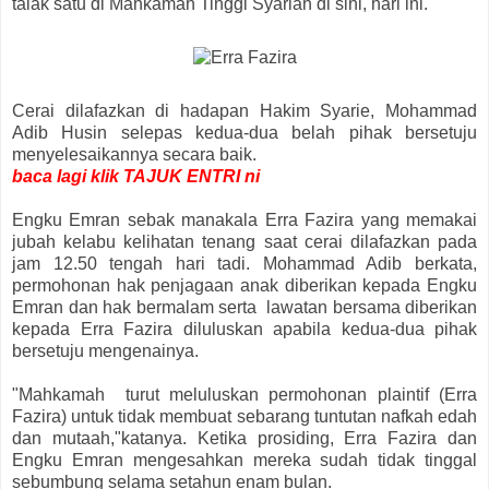
talak satu di Mahkamah Tinggi Syariah di sini, hari ini.
Cerai dilafazkan di hadapan Hakim Syarie, Mohammad
Adib Husin selepas kedua-dua belah pihak bersetuju
menyelesaikannya secara baik.
baca lagi klik TAJUK ENTRI ni
Engku Emran sebak manakala Erra Fazira yang memakai
jubah kelabu kelihatan tenang saat cerai dilafazkan pada
jam 12.50 tengah hari tadi. Mohammad Adib berkata,
permohonan hak penjagaan anak diberikan kepada Engku
Emran dan hak bermalam serta lawatan bersama diberikan
kepada Erra Fazira diluluskan apabila kedua-dua pihak
bersetuju mengenainya.
"Mahkamah turut meluluskan permohonan plaintif (Erra
Fazira) untuk tidak membuat sebarang tuntutan nafkah edah
dan mutaah,"katanya. Ketika prosiding, Erra Fazira dan
Engku Emran mengesahkan mereka sudah tidak tinggal
sebumbung selama setahun enam bulan.