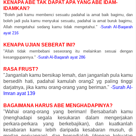
KENAPA ABE TAK DAPAT APA YANG ABE IDAM-
IDAMKAN?
"Boleh jadi kamu membenci sesuatu padahal ia amat baik bagimu, dan
boleh jadi pula
kamu menyukai sesuatu, padahal ia amat buruk bagimu,
Allah mengetahui sedang kamu tidak mengetahui."
-Surah Al-Baqarah
ayat 216
KENAPA UJIAN SEBERAT INI?
"Allah tidak membebani seseorang itu melainkan sesuai dengan
kesanggupannya."
-Surah Al-Baqarah ayat 286
RASA FRUST?
"Janganlah kamu bersikap lemah, dan janganlah pula kamu
bersedih hati, padahal kamulah orang2 yg paling tinggi
darjatnya, jika kamu orang-orang yang beriman."
-Surah Al-
Imran ayat 139
BAGAIMANA HARUS ABE MENGHADAPINYA?
"Wahai orang-orang yang beriman! Bersabarlah kamu
(menghadapi segala kesukaran dalam mengerjakan
perkara-perkara yang berkebajikan), dan kuatkanlah
kesabaran kamu lebih daripada kesabaran musuh, di
medan perjuangan), dan bersedialah (dengan kekuatan