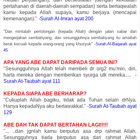
pertahanan di daerah-daerah sempadan) serta bertaqwalah
kamu kepada Allah supaya, kamu berjaya (mencapai
kemenangan)."
-Surah Al-Imran ayat 200
"Dan mintalah pertolongan (kepada Allah) dengan jalan sabar dan
mengerjakan sembahyang; dan sesungguhnya sembahyang itu amatlah
berat kecuali kepada orang-orang yang khusyuk"
-Surah Al-Baqarah ayat
45
APA YANG ABE DAPAT DARIPADA SEMUA INI?
"Sesungguhnya Allah telah membeli dr org2 mu'min, diri,
harta mereka dengan memberikan syurga utk mereka.....
-
Surah At-Taubah ayat 111
KEPADA SIAPA ABE BERHARAP?
"Cukuplah Allah bagiku, tidak ada Tuhan selain drNya.
Hanya kepadaNya aku bertawakkal."
-Surah At-Taubah ayat
129
ABE DAH TAK DAPAT BERTAHAN LAGI!!!!!
"... ..dan jgnlah kamu berputus asa drp rahmat Allah.
Sesungguhnya tiada berputus asa dari rahmat Allah