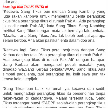
tidur ana.
baca lagi Klik TAJUK ENTRI ni
”Kecewa, Sang Tikus pun mencari Sang Kambing yang
juga rakan karibnya untuk memberitahu berita perangkap
tikus.“Ada perangkap tikus di rumah Pak Ali! Ada perangkap
tikus di rumah Pak Ali,” kata Sang Tikus. Sang Kambing
melihat Sang Tikus dengan mata tak bermaya lalu berkata,
“Maafkan ana Sang Tikus. Ana tak boleh berbuat apa-apa
selain berdoa. Ana akan pastikan enta dalam doa ana.
”Kecewa lagi, Sang Tikus pergi berjumpa dengan Sang
Kerbau dan berkata, “Ada perangkap tikus di rumah Pak Ali!
Ada perangkap tikus di rumah Pak Ali” dengan harapan
Sang Kerbau akan mengambil peduli masalah yang
dihadapinya.Sang Kerbau berkata,”WOW, Sang Tikus. Ana
simpati pada enta, tapi perangkap itu, kulit saya pun tak
terasa kalau terpijak.
”Sang Tikus pun balik ke rumahnya, kecewa dan sedih
untuk menghadapi perangkap tikus itu bersendirian tanpa
rakan-rakan di kandangnya. Malam tersebut juga, Sang
Tikus terdengar bunyi “PAPP!” seolah-olah perangkap tikus
itu telah mendapat mangsanya yang pertama. Sang Tikus