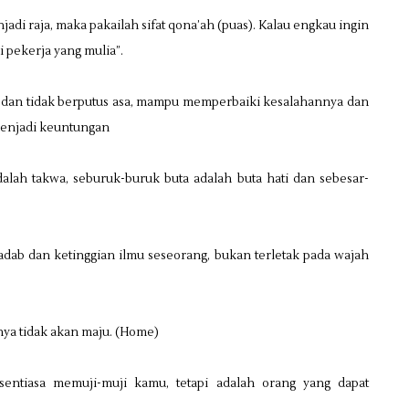
adi raja, maka pakailah sifat qona’ah (puas). Kalau engkau ingin
i pekerja yang mulia”.
is dan tidak berputus asa, mampu memperbaiki kesalahannya dan
menjadi keuntungan
adalah takwa, seburuk-buruk buta adalah buta hati dan sebesar-
adab dan ketinggian ilmu seseorang, bukan terletak pada wajah
ya tidak akan maju. (Home)
entiasa memuji-muji kamu, tetapi adalah orang yang dapat