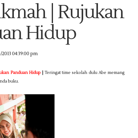
ikmah | Rujukan
an Hidup
4/2013 04:39:00 pm
ukan Panduan Hidup
|
Teringat time sekolah dulu Abe memang
anda buku.