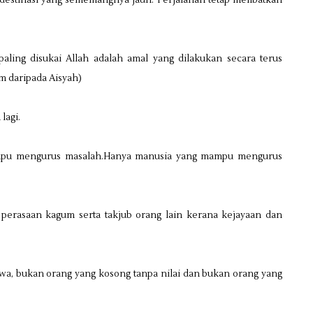
u destinasi yang sememangnya jauh. Perjalanan tetap melibatkan
ling disukai Allah adalah amal yang dilakukan secara terus
m daripada Aisyah)
lagi.
ampu mengurus masalah.Hanya manusia yang mampu mengurus
erasaan kagum serta takjub orang lain kerana kejayaan dan
tiwa, bukan orang yang kosong tanpa nilai dan bukan orang yang