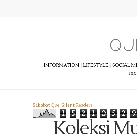
QU
INFORMATION | LIFESTYLE | SOCIAL M
mot
Sahabat Que 'Silent Readers'
1
5
2
1
0
5
2
9
Koleksi Mu