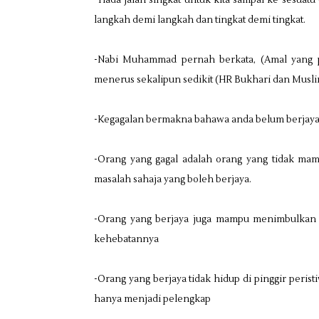
-Tiada jalan singkat untuk kita sampai ke sesuat
langkah demi langkah dan tingkat demi tingkat.
-Nabi Muhammad pernah berkata, (Amal yang pa
menerus sekalipun sedikit (HR Bukhari dan Musli
-Kegagalan bermakna bahawa anda belum berjaya 
-Orang yang gagal adalah orang yang tidak m
masalah sahaja yang boleh berjaya.
-Orang yang berjaya juga mampu menimbulkan p
kehebatannya
-Orang yang berjaya tidak hidup di pinggir peris
hanya menjadi pelengkap