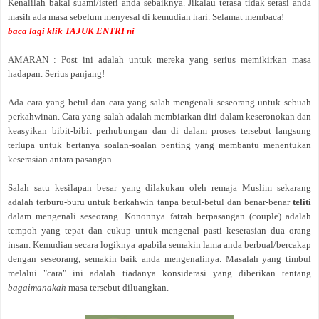
Kenalilah bakal suami/isteri anda sebaiknya. Jikalau terasa tidak serasi anda
masih ada masa sebelum menyesal di kemudian hari. Selamat membaca!
baca lagi klik TAJUK ENTRI ni
AMARAN : Post ini adalah untuk mereka yang serius memikirkan masa
hadapan. Serius panjang!
Ada cara yang betul dan cara yang salah mengenali seseorang untuk sebuah
perkahwinan. Cara yang salah adalah membiarkan diri dalam keseronokan dan
keasyikan bibit-bibit perhubungan dan di dalam proses tersebut langsung
terlupa untuk bertanya soalan-soalan penting yang membantu menentukan
keserasian antara pasangan.
Salah satu kesilapan besar yang dilakukan oleh remaja Muslim sekarang
adalah terburu-buru untuk berkahwin tanpa betul-betul dan benar-benar
teliti
dalam mengenali seseorang. Kononnya fatrah berpasangan (couple) adalah
tempoh yang tepat dan cukup untuk mengenal pasti keserasian dua orang
insan. Kemudian secara logiknya apabila semakin lama anda berbual/bercakap
dengan seseorang, semakin baik anda mengenalinya. Masalah yang timbul
melalui "cara" ini adalah tiadanya konsiderasi yang diberikan tentang
bagaimanakah
masa tersebut diluangkan.