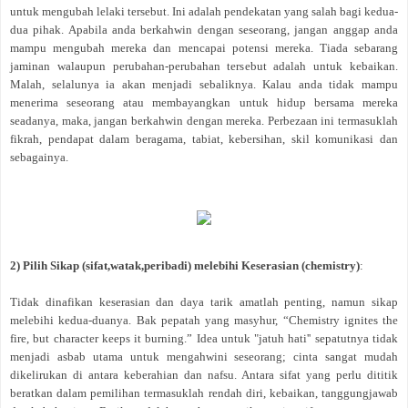
untuk mengubah lelaki tersebut. Ini adalah pendekatan yang salah bagi kedua-
dua pihak. Apabila anda berkahwin dengan seseorang, jangan anggap anda
mampu mengubah mereka dan mencapai potensi mereka. Tiada sebarang
jaminan walaupun perubahan-perubahan tersebut adalah untuk kebaikan.
Malah, selalunya ia akan menjadi sebaliknya. Kalau anda tidak mampu
menerima seseorang atau membayangkan untuk hidup bersama mereka
seadanya, maka, jangan berkahwin dengan mereka. Perbezaan ini termasuklah
fikrah, pendapat dalam beragama, tabiat, kebersihan, skil komunikasi dan
sebagainya.
2) Pilih Sikap (sifat,watak,peribadi) melebihi Keserasian (chemistry)
:
Tidak dinafikan keserasian dan daya tarik amatlah penting, namun sikap
melebihi kedua-duanya. Bak pepatah yang masyhur, “Chemistry ignites the
fire, but character keeps it burning.” Idea untuk "jatuh hati'' sepatutnya tidak
menjadi asbab utama untuk mengahwini seseorang; cinta sangat mudah
dikelirukan di antara keberahian dan nafsu. Antara sifat yang perlu dititik
beratkan dalam pemilihan termasuklah rendah diri, kebaikan, tanggungjawab