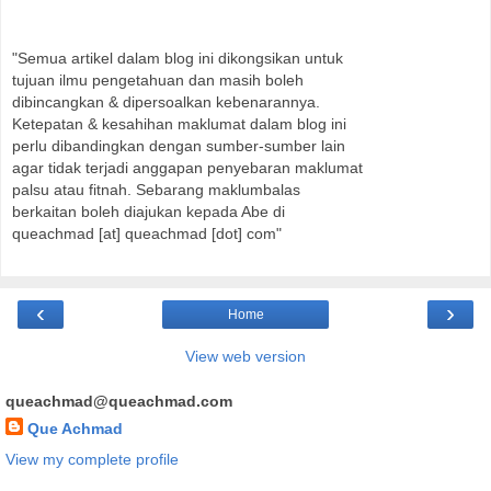
"Semua artikel dalam blog ini dikongsikan untuk
tujuan ilmu pengetahuan dan masih boleh
dibincangkan & dipersoalkan kebenarannya.
Ketepatan & kesahihan maklumat dalam blog ini
perlu dibandingkan dengan sumber-sumber lain
agar tidak terjadi anggapan penyebaran maklumat
palsu atau fitnah. Sebarang maklumbalas
berkaitan boleh diajukan kepada Abe di
queachmad [at] queachmad [dot] com"
‹
›
Home
View web version
queachmad@queachmad.com
Que Achmad
View my complete profile