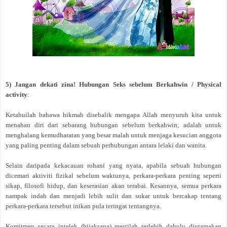
5) Jangan dekati zina! Hubungan Seks sebelum Berkahwin / Physical
activity
:
Ketahuilah bahawa hikmah disebalik mengapa Allah menyuruh kita untuk
menahan diri dari sebarang hubungan sebelum berkahwin; adalah untuk
menghalang kemudharatan yang besar malah untuk menjaga kesucian anggota
yang paling penting dalam sebuah perhubungan antara lelaki dan wanita.
Selain daripada kekacauan rohani yang nyata, apabila sebuah hubungan
dicemari aktiviti fizikal sebelum waktunya, perkara-perkara penting seperti
sikap, filosofi hidup, dan keserasian akan terabai. Kesannya, semua perkara
nampak indah dan menjadi lebih sulit dan sukar untuk bercakap tentang
perkara-perkara tersebut inikan pula teringat tentangnya.
Komitmen secara intelek (bijaksana) mestilah terlebih dahulu diutamakan