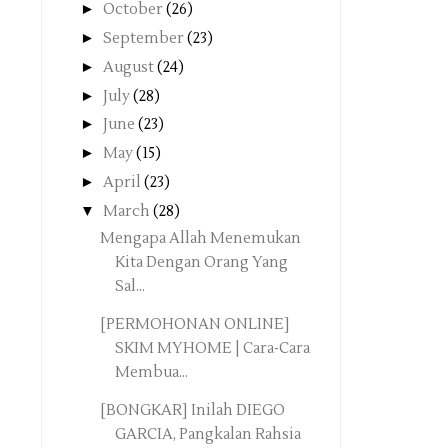
►
October
(26)
►
September
(23)
►
August
(24)
►
July
(28)
►
June
(23)
►
May
(15)
►
April
(23)
▼
March
(28)
Mengapa Allah Menemukan
Kita Dengan Orang Yang
Sal...
[PERMOHONAN ONLINE]
SKIM MYHOME | Cara-Cara
Membua...
[BONGKAR] Inilah DIEGO
GARCIA, Pangkalan Rahsia