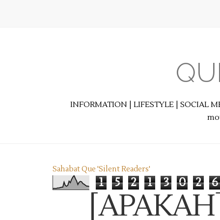
QU
INFORMATION | LIFESTYLE | SOCIAL M
mot
Sahabat Que 'Silent Readers'
1
5
2
1
3
0
2
6
[APAKAH] 