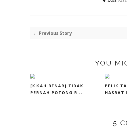
Kisa
TAGS:
← Previous Story
YOU MI
[KISAH BENAR] TIDAK
PELIK TA
PERNAH POTONG R...
HASRAT 
5 