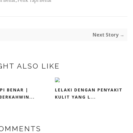
h Benar
,
Pelik Tapi Benar
Next Story →
GHT ALSO LIKE
PI BENAR |
LELAKI DENGAN PENYAKIT
BERKAHWIN...
KULIT YANG L...
COMMENTS