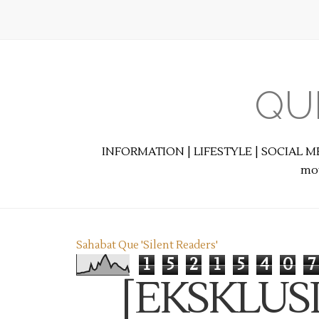
QU
INFORMATION | LIFESTYLE | SOCIAL M
mot
Sahabat Que 'Silent Readers'
1
5
2
1
5
4
0
7
[EKSKLUSI