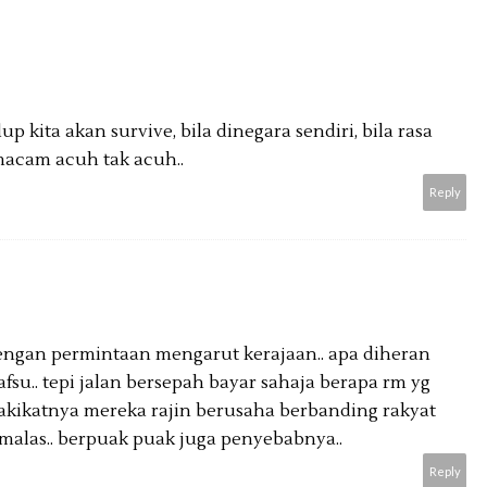
up kita akan survive, bila dinegara sendiri, bila rasa
 macam acuh tak acuh..
Reply
dengan permintaan mengarut kerajaan.. apa diheran
fsu.. tepi jalan bersepah bayar sahaja berapa rm yg
hakikatnya mereka rajin berusaha berbanding rakyat
las.. berpuak puak juga penyebabnya..
Reply