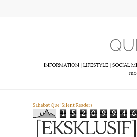
QU
INFORMATION | LIFESTYLE | SOCIAL M
mot
Sahabat Que 'Silent Readers'
1
5
2
0
9
9
4
6
[EKSKLUSIF] 