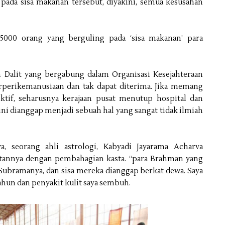
pada sisa makanan tersebut, diyakini, semua kesusahan
 25000 orang yang berguling pada ‘sisa makanan’ para
an Dalit yang bergabung dalam Organisasi Kesejahteraan
erperikemanusiaan dan tak dapat diterima. Jika memang
tif, seharusnya kerajaan pusat menutup hospital dan
 ini dianggap menjadi sebuah hal yang sangat tidak ilmiah
, seorang ahli astrologi, Kabyadi Jayarama Acharva
aitannya dengan pembahagian kasta. “para Brahman yang
Subramanya, dan sisa mereka dianggap berkat dewa. Saya
ahun dan penyakit kulit saya sembuh.