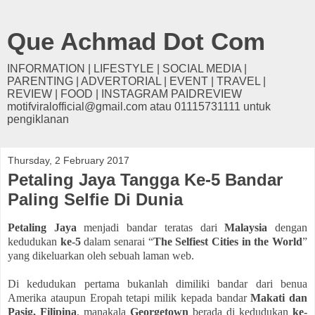
Que Achmad Dot Com
INFORMATION | LIFESTYLE | SOCIAL MEDIA |
PARENTING | ADVERTORIAL | EVENT | TRAVEL |
REVIEW | FOOD | INSTAGRAM PAIDREVIEW
motifviralofficial@gmail.com atau 01115731111 untuk
pengiklanan
Thursday, 2 February 2017
Petaling Jaya Tangga Ke-5 Bandar
Paling Selfie Di Dunia
Petaling Jaya
menjadi bandar teratas dari
Malaysia
dengan
kedudukan
ke-5
dalam senarai “
The Selfiest Cities in the World
”
yang dikeluarkan oleh sebuah laman web.
Di kedudukan pertama bukanlah dimiliki bandar dari benua
Amerika ataupun Eropah tetapi milik kepada bandar
Makati dan
Pasig, Filipina
, manakala
Georgetown
berada di kedudukan
ke-