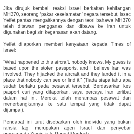
Jika dirujuk kembali reaksi Israel berkaitan kehilangan
MH370, seorang ‘pakar keselamatan’ negara tersebut, Issac
Yeffet pantas mengaitkannya dengan teori bahawa MH370
telah ditawan pengganas dan dibawa ke Iran untuk
digunakan bagi siri keganasan akan datang.
Yeffet dilaporkan memberi kenyataan kepada Times of
Israel:
“What happened to this aircraft, nobody knows. My guess is
based upon the stolen passports, and I believe Iran was
involved. They hijacked the aircraft and they landed it in a
place that nobody can see or find it.” (Tiada siapa tahu apa
sudah berlaku pada pesawat tersebut. Berdasarkan kes
pasport curi yang dilaporkan, saya percaya Iran terlibat
dalam hal ini. Mereka telah merampas pesawat dan
menerbangkannya ke satu tempat yang tidak dapat
dijumpai).
Pendapat ini turut disebarkan oleh individu yang bukan
rahsia lagi merupakan agen Israel dan penyebar
propaganda Zionis iaitu Rupert Murdoch.